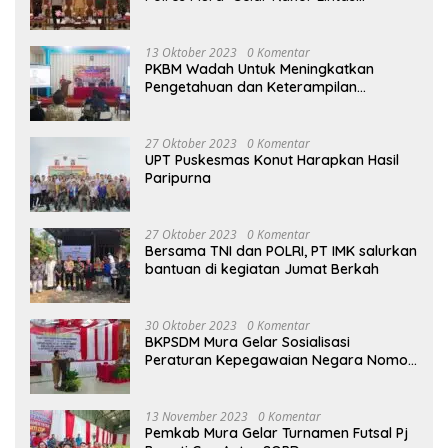
Sektoral
13 Oktober 2023
0 Komentar
PKBM Wadah Untuk Meningkatkan
Pengetahuan dan Keterampilan
Masyarakat Dalam Bidang Ekonomi
27 Oktober 2023
0 Komentar
UPT Puskesmas Konut Harapkan Hasil
Paripurna
27 Oktober 2023
0 Komentar
Bersama TNI dan POLRI, PT IMK salurkan
bantuan di kegiatan Jumat Berkah
30 Oktober 2023
0 Komentar
BKPSDM Mura Gelar Sosialisasi
Peraturan Kepegawaian Negara Nomor
3 Tahun 2023
13 November 2023
0 Komentar
Pemkab Mura Gelar Turnamen Futsal Pj