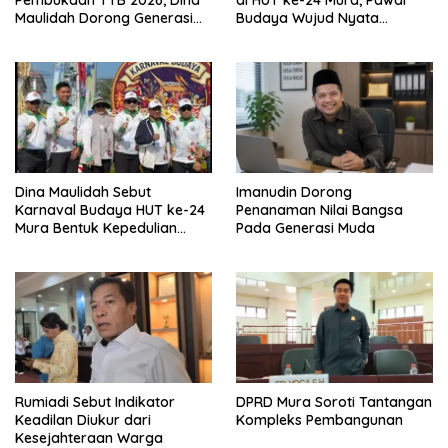
Pembukaan TTB 2026, Dina
di HUT ke-24 Mura, Pawai
Maulidah Dorong Generasi
Budaya Wujud Nyata
Muda Cintai Budaya Dayak
Merawat Kebinekaan
Dina Maulidah Sebut
Imanudin Dorong
Karnaval Budaya HUT ke-24
Penanaman Nilai Bangsa
Mura Bentuk Kepedulian
Pada Generasi Muda
Warga Pada Tradisi
Rumiadi Sebut Indikator
DPRD Mura Soroti Tantangan
Keadilan Diukur dari
Kompleks Pembangunan
Kesejahteraan Warga