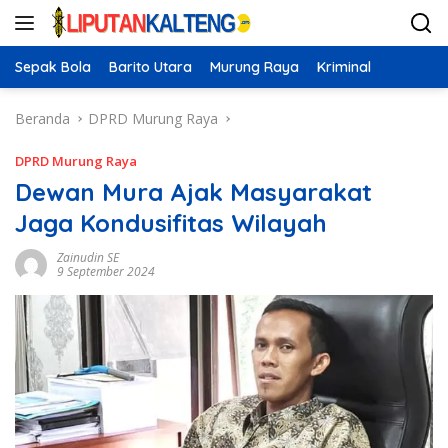
Langsung
ke
konten
Sepak Bola
Barito Utara
Murung Raya
Kriminal
Beranda
DPRD Murung Raya
DPRD Murung Raya
Dewan Mura Ajak Masyarakat
Jaga Kondusifitas Wilayah
Zainudin SE
9 September 2024