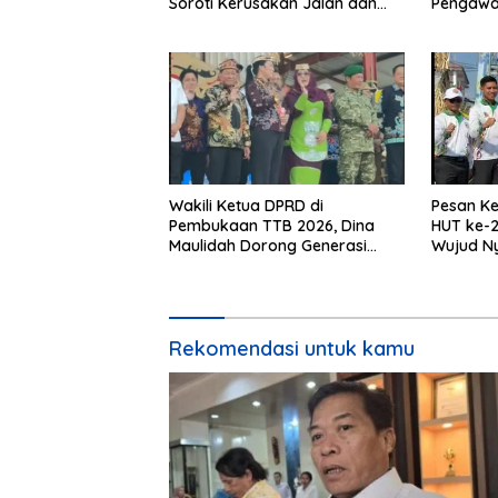
Soroti Kerusakan Jalan dan
Pengawa
Jembatan
Mempersu
Wakili Ketua DPRD di
Pesan Ke
Pembukaan TTB 2026, Dina
HUT ke-2
Maulidah Dorong Generasi
Wujud N
Muda Cintai Budaya Dayak
Kebinek
Rekomendasi untuk kamu