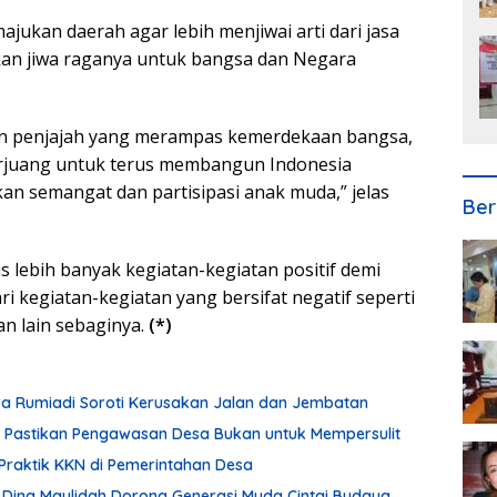
ukan daerah agar lebih menjiwai arti dari jasa
an jiwa raganya untuk bangsa dan Negara
an penjajah yang merampas kemerdekaan bangsa,
berjuang untuk terus membangun Indonesia
n semangat dan partisipasi anak muda,” jelas
Ber
lebih banyak kegiatan-kegiatan positif demi
i kegiatan-kegiatan yang bersifat negatif seperti
n lain sebaginya.
(*)
ura Rumiadi Soroti Kerusakan Jalan dan Jembatan
din Pastikan Pengawasan Desa Bukan untuk Mempersulit
Praktik KKN di Pemerintahan Desa
 Dina Maulidah Dorong Generasi Muda Cintai Budaya