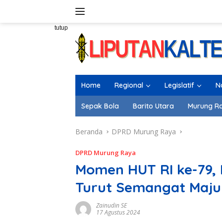
Langsung
ke
konten
tutup
Home
Regional
Legislatif
N
Sepak Bola
Barito Utara
Murung R
Beranda
DPRD Murung Raya
DPRD Murung Raya
Momen HUT RI ke-79, 
Turut Semangat Maju
Zainudin SE
17 Agustus 2024