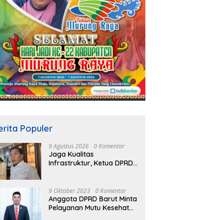
erita Populer
9 Agustus 2026
0 Komentar
Jaga Kualitas
Infrastruktur, Ketua DPRD
Mura Rumiadi Soroti
Kerusakan Jalan dan
Jembatan
9 Oktober 2023
0 Komentar
Anggota DPRD Barut Minta
Pelayanan Mutu Kesehatan
Terus Ditingkatkan