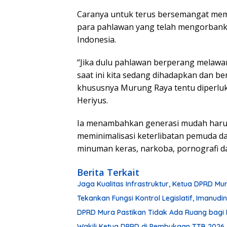
Caranya untuk terus bersemangat memaj
para pahlawan yang telah mengorbank
Indonesia.
“Jika dulu pahlawan berperang melaw
saat ini kita sedang dihadapkan dan 
khususnya Murung Raya tentu diperluka
Heriyus.
Ia menambahkan generasi mudah harus 
meminimalisasi keterlibatan pemuda dar
minuman keras, narkoba, pornografi da
Berita Terkait
Jaga Kualitas Infrastruktur, Ketua DPRD M
Tekankan Fungsi Kontrol Legislatif, Imanu
DPRD Mura Pastikan Tidak Ada Ruang bagi 
Wakili Ketua DPRD di Pembukaan TTB 2026,