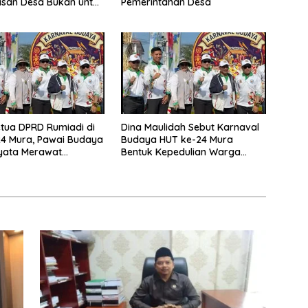
san Desa Bukan untuk
Pemerintahan Desa
lit
tua DPRD Rumiadi di
Dina Maulidah Sebut Karnaval
4 Mura, Pawai Budaya
Budaya HUT ke-24 Mura
yata Merawat
Bentuk Kepedulian Warga
aan
Pada Tradisi