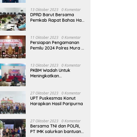
13 Oktober 2023
0 Komentar
DPRD Barut Bersama
Pemkab Rapat Bahas Hasil
Evaluasi Gubernur Kalteng
terhadap Raperda APBD
Perubahan 2023
11 Oktober 2023
0 Komentar
Persiapan Pengamanan
Pemilu 2024 Polres Mura
Gelar Rakor Lintas
Sektoral
13 Oktober 2023
0 Komentar
PKBM Wadah Untuk
Meningkatkan
Pengetahuan dan
Keterampilan Masyarakat
Dalam Bidang Ekonomi
27 Oktober 2023
0 Komentar
UPT Puskesmas Konut
Harapkan Hasil Paripurna
27 Oktober 2023
0 Komentar
Bersama TNI dan POLRI,
PT IMK salurkan bantuan
di kegiatan Jumat Berkah