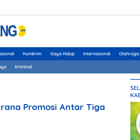
asional
Humkrim
Gaya Hidup
Internasional
Olahraga
aya
Kriminal
SEL
KA
rana Promosi Antar Tiga