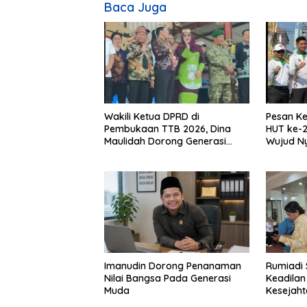
Baca Juga
Wakili Ketua DPRD di
Pesan Ke
Pembukaan TTB 2026, Dina
HUT ke-2
Maulidah Dorong Generasi
Wujud N
Muda Cintai Budaya Dayak
Kebinek
Imanudin Dorong Penanaman
Rumiadi 
Nilai Bangsa Pada Generasi
Keadilan
Muda
Kesejah