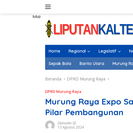
Langsung
ke
konten
tutup
Home
Regional
Legislatif
N
Sepak Bola
Barito Utara
Murung R
Beranda
DPRD Murung Raya
DPRD Murung Raya
Murung Raya Expo Sa
Pilar Pembangunan
Zainudin SE
13 Agustus 2024