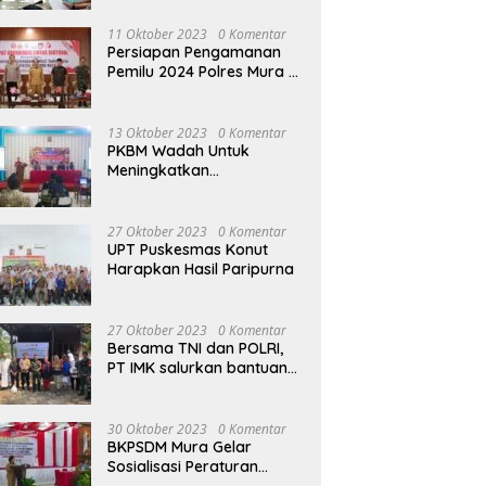
terhadap Raperda APBD
Perubahan 2023
11 Oktober 2023
0 Komentar
Persiapan Pengamanan
Pemilu 2024 Polres Mura
Gelar Rakor Lintas
Sektoral
13 Oktober 2023
0 Komentar
PKBM Wadah Untuk
Meningkatkan
Pengetahuan dan
Keterampilan Masyarakat
Dalam Bidang Ekonomi
27 Oktober 2023
0 Komentar
UPT Puskesmas Konut
Harapkan Hasil Paripurna
27 Oktober 2023
0 Komentar
Bersama TNI dan POLRI,
PT IMK salurkan bantuan
di kegiatan Jumat Berkah
30 Oktober 2023
0 Komentar
BKPSDM Mura Gelar
Sosialisasi Peraturan
Kepegawaian Negara