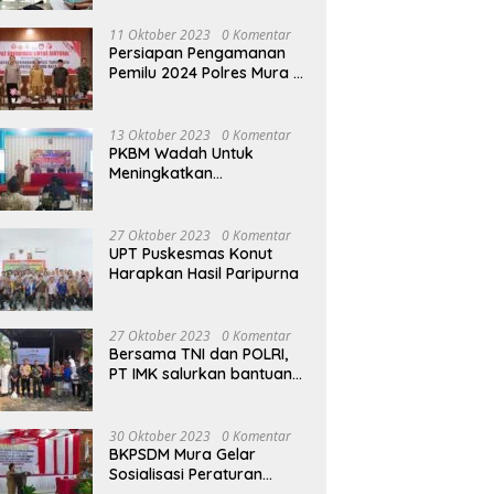
terhadap Raperda APBD
Perubahan 2023
11 Oktober 2023
0 Komentar
Persiapan Pengamanan
Pemilu 2024 Polres Mura
Gelar Rakor Lintas
Sektoral
13 Oktober 2023
0 Komentar
PKBM Wadah Untuk
Meningkatkan
Pengetahuan dan
Keterampilan Masyarakat
Dalam Bidang Ekonomi
27 Oktober 2023
0 Komentar
UPT Puskesmas Konut
Harapkan Hasil Paripurna
27 Oktober 2023
0 Komentar
Bersama TNI dan POLRI,
PT IMK salurkan bantuan
di kegiatan Jumat Berkah
30 Oktober 2023
0 Komentar
BKPSDM Mura Gelar
Sosialisasi Peraturan
Kepegawaian Negara