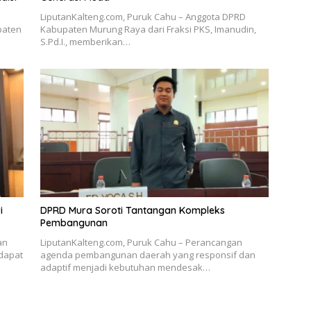
LiputanKalteng.com, Puruk Cahu – Anggota DPRD
paten
Kabupaten Murung Raya dari Fraksi PKS, Imanudin,
S.Pd.I., memberikan…
i
DPRD Mura Soroti Tantangan Kompleks
Pembangunan
an
LiputanKalteng.com, Puruk Cahu – Perancangan
dapat
agenda pembangunan daerah yang responsif dan
adaptif menjadi kebutuhan mendesak…