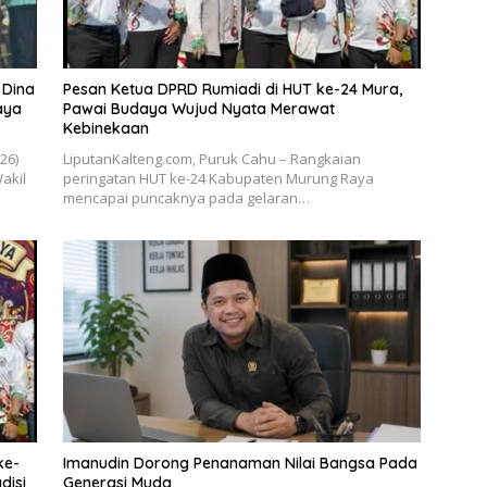
 Dina
Pesan Ketua DPRD Rumiadi di HUT ke-24 Mura,
aya
Pawai Budaya Wujud Nyata Merawat
Kebinekaan
026)
LiputanKalteng.com, Puruk Cahu – Rangkaian
akil
peringatan HUT ke-24 Kabupaten Murung Raya
mencapai puncaknya pada gelaran…
ke-
Imanudin Dorong Penanaman Nilai Bangsa Pada
disi
Generasi Muda