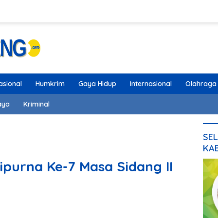
asional
Humkrim
Gaya Hidup
Internasional
Olahraga
aya
Kriminal
SEL
KA
purna Ke-7 Masa Sidang II