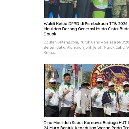
Wakili Ketua DPRD di Pembukaan TTB 2026,
Maulidah Dorong Generasi Muda Cintai Bud
Dayak
LiputanKalteng.com, Puruk Cahu – Selasa (4/8/2
Bertempat di Alun-alun Jorih Jerah, Puruk Cahu, W
Ketua…
Dina Maulidah Sebut Karnaval Budaya HUT 
24 Mura Bentuk Kepedulian Warga Pada Tra