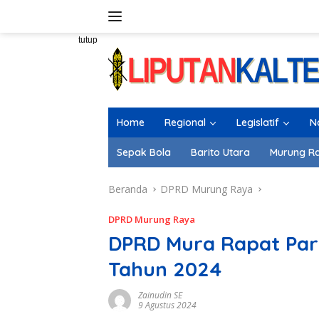
Langsung
ke
konten
tutup
Home
Regional
Legislatif
N
Sepak Bola
Barito Utara
Murung R
Beranda
DPRD Murung Raya
DPRD Murung Raya
DPRD Mura Rapat Pari
Tahun 2024
Zainudin SE
9 Agustus 2024