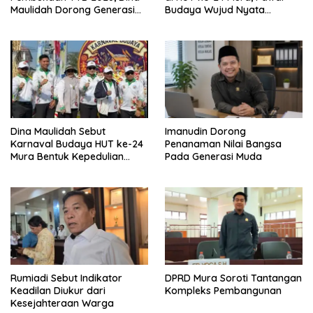
Maulidah Dorong Generasi
Budaya Wujud Nyata
Muda Cintai Budaya Dayak
Merawat Kebinekaan
Dina Maulidah Sebut
Imanudin Dorong
Karnaval Budaya HUT ke-24
Penanaman Nilai Bangsa
Mura Bentuk Kepedulian
Pada Generasi Muda
Warga Pada Tradisi
Rumiadi Sebut Indikator
DPRD Mura Soroti Tantangan
Keadilan Diukur dari
Kompleks Pembangunan
Kesejahteraan Warga