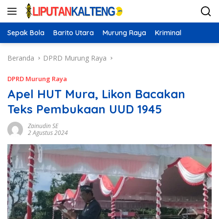
Langsung
ke
konten
Sepak Bola
Barito Utara
Murung Raya
Kriminal
Beranda
DPRD Murung Raya
DPRD Murung Raya
Apel HUT Mura, Likon Bacakan
Teks Pembukaan UUD 1945
Zainudin SE
2 Agustus 2024