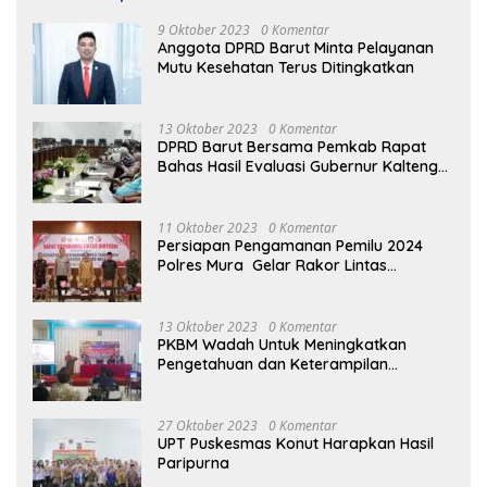
9 Oktober 2023
0 Komentar
Anggota DPRD Barut Minta Pelayanan
Mutu Kesehatan Terus Ditingkatkan
13 Oktober 2023
0 Komentar
DPRD Barut Bersama Pemkab Rapat
Bahas Hasil Evaluasi Gubernur Kalteng
terhadap Raperda APBD Perubahan
2023
11 Oktober 2023
0 Komentar
Persiapan Pengamanan Pemilu 2024
Polres Mura Gelar Rakor Lintas
Sektoral
13 Oktober 2023
0 Komentar
PKBM Wadah Untuk Meningkatkan
Pengetahuan dan Keterampilan
Masyarakat Dalam Bidang Ekonomi
27 Oktober 2023
0 Komentar
UPT Puskesmas Konut Harapkan Hasil
Paripurna