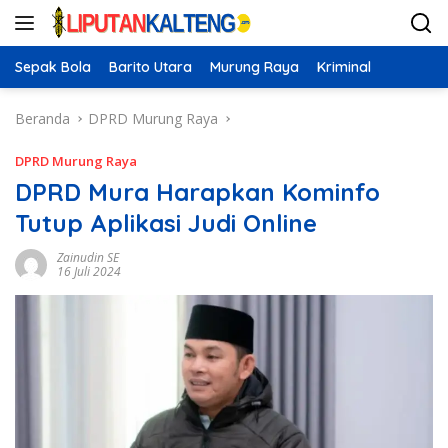
Langsung
ke
konten
Sepak Bola
Barito Utara
Murung Raya
Kriminal
Beranda
DPRD Murung Raya
DPRD Murung Raya
DPRD Mura Harapkan Kominfo
Tutup Aplikasi Judi Online
Zainudin SE
16 Juli 2024