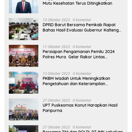
Mutu Kesehatan Terus Ditingkatkan
13 Oktober 2023
0 Komentar
DPRD Barut Bersama Pemkab Rapat
Bahas Hasil Evaluasi Gubernur Kalteng
terhadap Raperda APBD Perubahan
2023
11 Oktober 2023
0 Komentar
Persiapan Pengamanan Pemilu 2024
Polres Mura Gelar Rakor Lintas
Sektoral
13 Oktober 2023
0 Komentar
PKBM Wadah Untuk Meningkatkan
Pengetahuan dan Keterampilan
Masyarakat Dalam Bidang Ekonomi
27 Oktober 2023
0 Komentar
UPT Puskesmas Konut Harapkan Hasil
Paripurna
27 Oktober 2023
0 Komentar