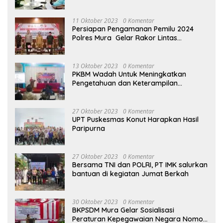
terhadap Raperda APBD Perubahan
2023
11 Oktober 2023
0 Komentar
Persiapan Pengamanan Pemilu 2024
Polres Mura Gelar Rakor Lintas
Sektoral
13 Oktober 2023
0 Komentar
PKBM Wadah Untuk Meningkatkan
Pengetahuan dan Keterampilan
Masyarakat Dalam Bidang Ekonomi
27 Oktober 2023
0 Komentar
UPT Puskesmas Konut Harapkan Hasil
Paripurna
27 Oktober 2023
0 Komentar
Bersama TNI dan POLRI, PT IMK salurkan
bantuan di kegiatan Jumat Berkah
30 Oktober 2023
0 Komentar
BKPSDM Mura Gelar Sosialisasi
Peraturan Kepegawaian Negara Nomor