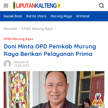
Langsung
ke
konten
Sepak Bola
Barito Utara
Murung Raya
Kriminal
Beranda
DPRD Murung Raya
DPRD Murung Raya
Doni Minta OPD Pemkab Murung
Raya Berikan Pelayanan Prima
Zainudin SE
15 Juli 2024