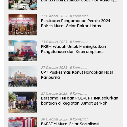
Bahas Hasil Evaluasi Gubernur Kalteng
terhadap Raperda APBD Perubahan
2023
11 Oktober 2023
0 Komentar
Persiapan Pengamanan Pemilu 2024
Polres Mura Gelar Rakor Lintas
Sektoral
13 Oktober 2023
0 Komentar
PKBM Wadah Untuk Meningkatkan
Pengetahuan dan Keterampilan
Masyarakat Dalam Bidang Ekonomi
27 Oktober 2023
0 Komentar
UPT Puskesmas Konut Harapkan Hasil
Paripurna
27 Oktober 2023
0 Komentar
Bersama TNI dan POLRI, PT IMK salurkan
bantuan di kegiatan Jumat Berkah
30 Oktober 2023
0 Komentar
BKPSDM Mura Gelar Sosialisasi