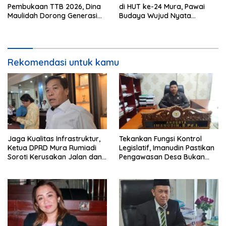
Pembukaan TTB 2026, Dina
di HUT ke-24 Mura, Pawai
Maulidah Dorong Generasi
Budaya Wujud Nyata
Muda Cintai Budaya Dayak
Merawat Kebinekaan
Rekomendasi untuk kamu
Jaga Kualitas Infrastruktur,
Tekankan Fungsi Kontrol
Ketua DPRD Mura Rumiadi
Legislatif, Imanudin Pastikan
Soroti Kerusakan Jalan dan
Pengawasan Desa Bukan
Jembatan
untuk Mempersulit