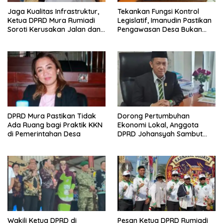
Jaga Kualitas Infrastruktur,
Tekankan Fungsi Kontrol
Ketua DPRD Mura Rumiadi
Legislatif, Imanudin Pastikan
Soroti Kerusakan Jalan dan
Pengawasan Desa Bukan
Jembatan
untuk Mempersulit
DPRD Mura Pastikan Tidak
Dorong Pertumbuhan
Ada Ruang bagi Praktik KKN
Ekonomi Lokal, Anggota
di Pemerintahan Desa
DPRD Johansyah Sambut
Baik Gelaran Mura Expo
2026
Wakili Ketua DPRD di
Pesan Ketua DPRD Rumiadi