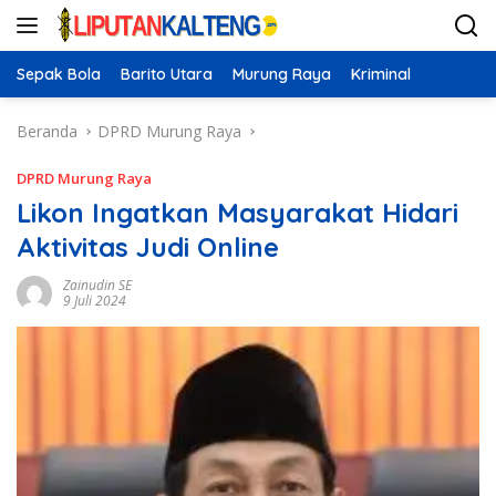
Langsung
ke
konten
Sepak Bola
Barito Utara
Murung Raya
Kriminal
Beranda
DPRD Murung Raya
DPRD Murung Raya
Likon Ingatkan Masyarakat Hidari
Aktivitas Judi Online
Zainudin SE
9 Juli 2024