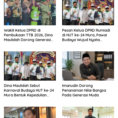
Wakili Ketua DPRD di
Pesan Ketua DPRD Rumiadi
Pembukaan TTB 2026, Dina
di HUT ke-24 Mura, Pawai
Maulidah Dorong Generasi
Budaya Wujud Nyata
Muda Cintai Budaya Dayak
Merawat Kebinekaan
Dina Maulidah Sebut
Imanudin Dorong
Karnaval Budaya HUT ke-24
Penanaman Nilai Bangsa
Mura Bentuk Kepedulian
Pada Generasi Muda
Warga Pada Tradisi