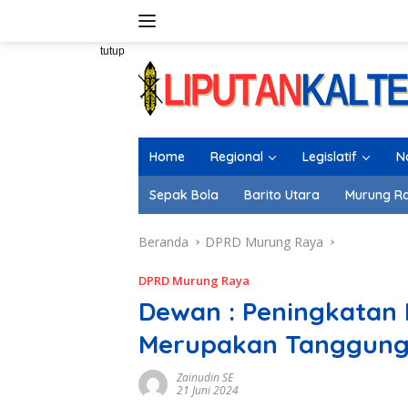
Langsung
ke
konten
tutup
Home
Regional
Legislatif
N
Sepak Bola
Barito Utara
Murung R
Beranda
DPRD Murung Raya
DPRD Murung Raya
Dewan : Peningkatan 
Merupakan Tanggung
Zainudin SE
21 Juni 2024