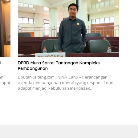
i
DPRD Mura Soroti Tantangan Kompleks
Pembangunan
an
LiputanKalteng.com, Puruk Cahu – Perancangan
dapat
agenda pembangunan daerah yang responsif dan
adaptif menjadi kebutuhan mendesak…