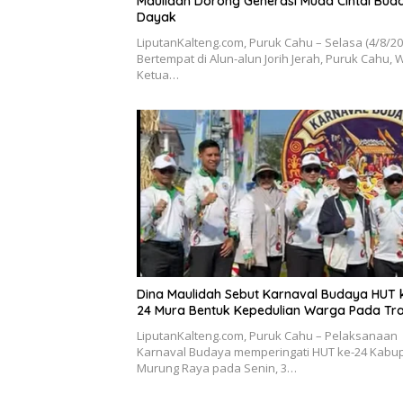
Maulidah Dorong Generasi Muda Cintai Bud
Dayak
LiputanKalteng.com, Puruk Cahu – Selasa (4/8/2
Bertempat di Alun-alun Jorih Jerah, Puruk Cahu, W
Ketua…
Dina Maulidah Sebut Karnaval Budaya HUT 
24 Mura Bentuk Kepedulian Warga Pada Tra
LiputanKalteng.com, Puruk Cahu – Pelaksanaan
Karnaval Budaya memperingati HUT ke-24 Kabu
Murung Raya pada Senin, 3…