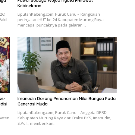
aya
Pawai Budaya Wujud Nyata Merawat
Kebinekaan
026)
LiputanKalteng.com, Puruk Cahu – Rangkaian
akil
peringatan HUT ke-24 Kabupaten Murung Raya
mencapai puncaknya pada gelaran…
ke-
Imanudin Dorong Penanaman Nilai Bangsa Pada
disi
Generasi Muda
LiputanKalteng.com, Puruk Cahu – Anggota DPRD
paten
Kabupaten Murung Raya dari Fraksi PKS, Imanudin,
S.Pd.I., memberikan…