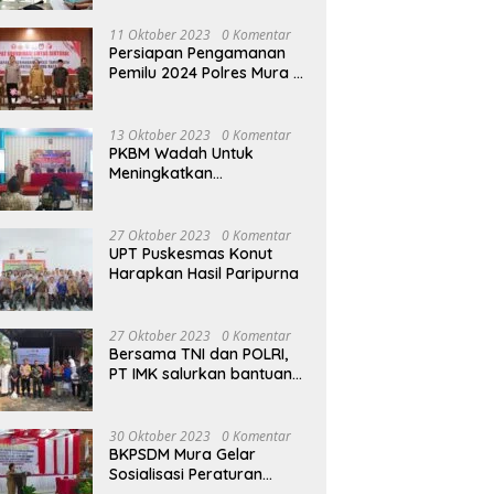
terhadap Raperda APBD
Perubahan 2023
11 Oktober 2023
0 Komentar
Persiapan Pengamanan
Pemilu 2024 Polres Mura
Gelar Rakor Lintas
Sektoral
13 Oktober 2023
0 Komentar
PKBM Wadah Untuk
Meningkatkan
Pengetahuan dan
Keterampilan Masyarakat
Dalam Bidang Ekonomi
27 Oktober 2023
0 Komentar
UPT Puskesmas Konut
Harapkan Hasil Paripurna
27 Oktober 2023
0 Komentar
Bersama TNI dan POLRI,
PT IMK salurkan bantuan
di kegiatan Jumat Berkah
30 Oktober 2023
0 Komentar
BKPSDM Mura Gelar
Sosialisasi Peraturan
Kepegawaian Negara