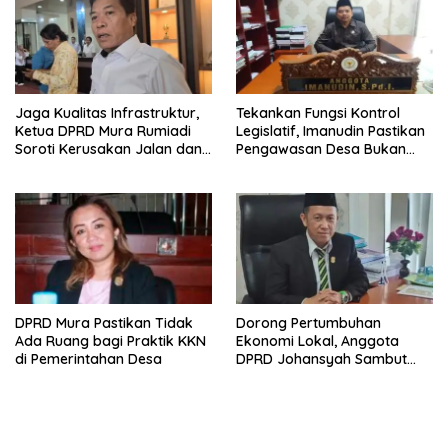
Jaga Kualitas Infrastruktur,
Tekankan Fungsi Kontrol
Ketua DPRD Mura Rumiadi
Legislatif, Imanudin Pastikan
Soroti Kerusakan Jalan dan
Pengawasan Desa Bukan
Jembatan
untuk Mempersulit
DPRD Mura Pastikan Tidak
Dorong Pertumbuhan
Ada Ruang bagi Praktik KKN
Ekonomi Lokal, Anggota
di Pemerintahan Desa
DPRD Johansyah Sambut
Baik Gelaran Mura Expo
2026