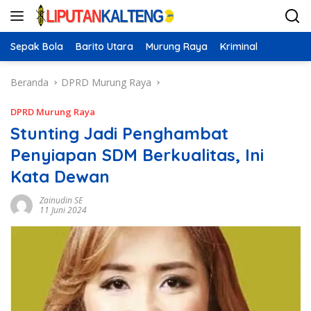
Langsung
ke
konten
Sepak Bola
Barito Utara
Murung Raya
Kriminal
Beranda
DPRD Murung Raya
DPRD Murung Raya
Stunting Jadi Penghambat
Penyiapan SDM Berkualitas, Ini
Kata Dewan
Zainudin SE
11 Juni 2024