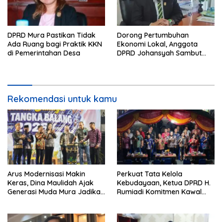
DPRD Mura Pastikan Tidak
Dorong Pertumbuhan
Ada Ruang bagi Praktik KKN
Ekonomi Lokal, Anggota
di Pemerintahan Desa
DPRD Johansyah Sambut
Baik Gelaran Mura Expo
2026
Rekomendasi untuk kamu
Arus Modernisasi Makin
Perkuat Tata Kelola
Keras, Dina Maulidah Ajak
Kebudayaan, Ketua DPRD H.
Generasi Muda Mura Jadikan
Rumiadi Komitmen Kawal
Seni Tradisi Benteng Moral
Alokasi Anggaran Seni Mura