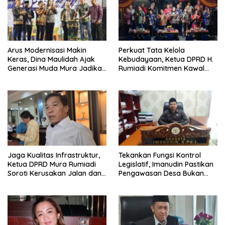
Arus Modernisasi Makin
Perkuat Tata Kelola
Keras, Dina Maulidah Ajak
Kebudayaan, Ketua DPRD H.
Generasi Muda Mura Jadikan
Rumiadi Komitmen Kawal
Seni Tradisi Benteng Moral
Alokasi Anggaran Seni Mura
Jaga Kualitas Infrastruktur,
Tekankan Fungsi Kontrol
Ketua DPRD Mura Rumiadi
Legislatif, Imanudin Pastikan
Soroti Kerusakan Jalan dan
Pengawasan Desa Bukan
Jembatan
untuk Mempersulit