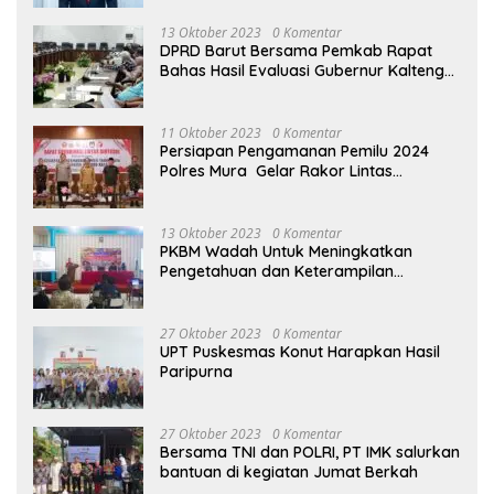
13 Oktober 2023
0 Komentar
DPRD Barut Bersama Pemkab Rapat
Bahas Hasil Evaluasi Gubernur Kalteng
terhadap Raperda APBD Perubahan
2023
11 Oktober 2023
0 Komentar
Persiapan Pengamanan Pemilu 2024
Polres Mura Gelar Rakor Lintas
Sektoral
13 Oktober 2023
0 Komentar
PKBM Wadah Untuk Meningkatkan
Pengetahuan dan Keterampilan
Masyarakat Dalam Bidang Ekonomi
27 Oktober 2023
0 Komentar
UPT Puskesmas Konut Harapkan Hasil
Paripurna
27 Oktober 2023
0 Komentar
Bersama TNI dan POLRI, PT IMK salurkan
bantuan di kegiatan Jumat Berkah