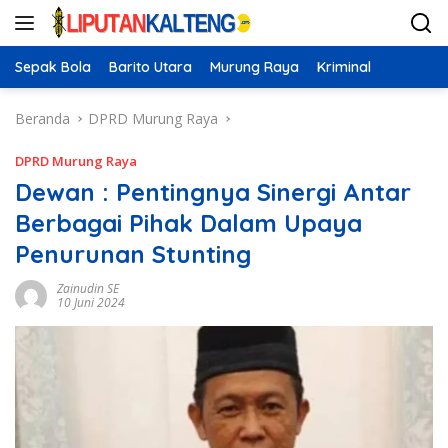
Langsung
ke
konten
Sepak Bola
Barito Utara
Murung Raya
Kriminal
Beranda
DPRD Murung Raya
DPRD Murung Raya
Dewan : Pentingnya Sinergi Antar
Berbagai Pihak Dalam Upaya
Penurunan Stunting
Zainudin SE
10 Juni 2024