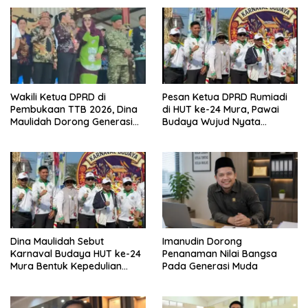
Wakili Ketua DPRD di
Pesan Ketua DPRD Rumiadi
Pembukaan TTB 2026, Dina
di HUT ke-24 Mura, Pawai
Maulidah Dorong Generasi
Budaya Wujud Nyata
Muda Cintai Budaya Dayak
Merawat Kebinekaan
Dina Maulidah Sebut
Imanudin Dorong
Karnaval Budaya HUT ke-24
Penanaman Nilai Bangsa
Mura Bentuk Kepedulian
Pada Generasi Muda
Warga Pada Tradisi