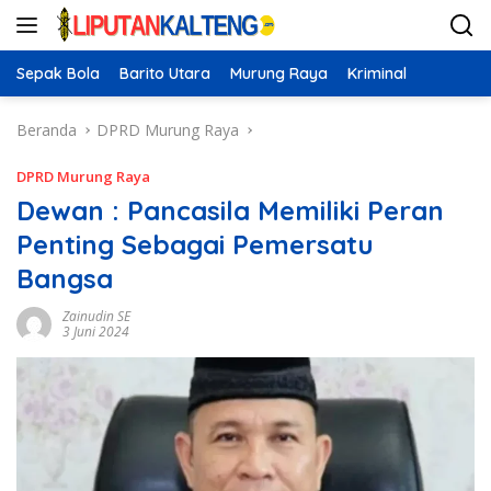
Langsung
ke
konten
Sepak Bola
Barito Utara
Murung Raya
Kriminal
Beranda
DPRD Murung Raya
DPRD Murung Raya
Dewan : Pancasila Memiliki Peran
Penting Sebagai Pemersatu
Bangsa
Zainudin SE
3 Juni 2024