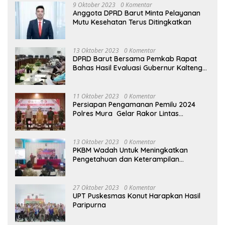
9 Oktober 2023
0 Komentar
Anggota DPRD Barut Minta Pelayanan
Mutu Kesehatan Terus Ditingkatkan
13 Oktober 2023
0 Komentar
DPRD Barut Bersama Pemkab Rapat
Bahas Hasil Evaluasi Gubernur Kalteng
terhadap Raperda APBD Perubahan
2023
11 Oktober 2023
0 Komentar
Persiapan Pengamanan Pemilu 2024
Polres Mura Gelar Rakor Lintas
Sektoral
13 Oktober 2023
0 Komentar
PKBM Wadah Untuk Meningkatkan
Pengetahuan dan Keterampilan
Masyarakat Dalam Bidang Ekonomi
27 Oktober 2023
0 Komentar
UPT Puskesmas Konut Harapkan Hasil
Paripurna