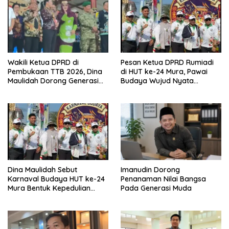
Wakili Ketua DPRD di
Pesan Ketua DPRD Rumiadi
Pembukaan TTB 2026, Dina
di HUT ke-24 Mura, Pawai
Maulidah Dorong Generasi
Budaya Wujud Nyata
Muda Cintai Budaya Dayak
Merawat Kebinekaan
Dina Maulidah Sebut
Imanudin Dorong
Karnaval Budaya HUT ke-24
Penanaman Nilai Bangsa
Mura Bentuk Kepedulian
Pada Generasi Muda
Warga Pada Tradisi