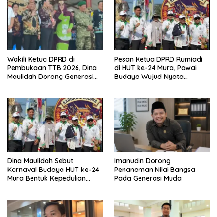
Wakili Ketua DPRD di
Pesan Ketua DPRD Rumiadi
Pembukaan TTB 2026, Dina
di HUT ke-24 Mura, Pawai
Maulidah Dorong Generasi
Budaya Wujud Nyata
Muda Cintai Budaya Dayak
Merawat Kebinekaan
Dina Maulidah Sebut
Imanudin Dorong
Karnaval Budaya HUT ke-24
Penanaman Nilai Bangsa
Mura Bentuk Kepedulian
Pada Generasi Muda
Warga Pada Tradisi