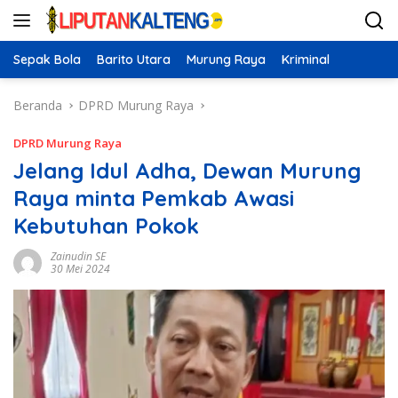
Langsung
ke
konten
Sepak Bola
Barito Utara
Murung Raya
Kriminal
Beranda
DPRD Murung Raya
DPRD Murung Raya
Jelang Idul Adha, Dewan Murung
Raya minta Pemkab Awasi
Kebutuhan Pokok
Zainudin SE
30 Mei 2024