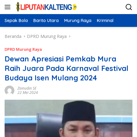
Langsung
ke
konten
Sepak Bola
Barito Utara
Murung Raya
Kriminal
Beranda
DPRD Murung Raya
DPRD Murung Raya
Dewan Apresiasi Pemkab Mura
Raih Juara Pada Karnaval Festival
Budaya Isen Mulang 2024
Zainudin SE
22 Mei 2024