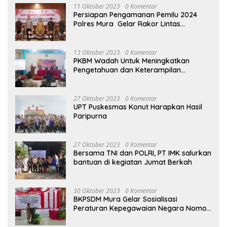
11 Oktober 2023
0 Komentar
Persiapan Pengamanan Pemilu 2024
Polres Mura Gelar Rakor Lintas
Sektoral
13 Oktober 2023
0 Komentar
PKBM Wadah Untuk Meningkatkan
Pengetahuan dan Keterampilan
Masyarakat Dalam Bidang Ekonomi
27 Oktober 2023
0 Komentar
UPT Puskesmas Konut Harapkan Hasil
Paripurna
27 Oktober 2023
0 Komentar
Bersama TNI dan POLRI, PT IMK salurkan
bantuan di kegiatan Jumat Berkah
30 Oktober 2023
0 Komentar
BKPSDM Mura Gelar Sosialisasi
Peraturan Kepegawaian Negara Nomor
3 Tahun 2023