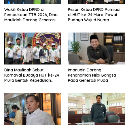
Wakili Ketua DPRD di
Pesan Ketua DPRD Rumiadi
Pembukaan TTB 2026, Dina
di HUT ke-24 Mura, Pawai
Maulidah Dorong Generasi
Budaya Wujud Nyata
Muda Cintai Budaya Dayak
Merawat Kebinekaan
Dina Maulidah Sebut
Imanudin Dorong
Karnaval Budaya HUT ke-24
Penanaman Nilai Bangsa
Mura Bentuk Kepedulian
Pada Generasi Muda
Warga Pada Tradisi