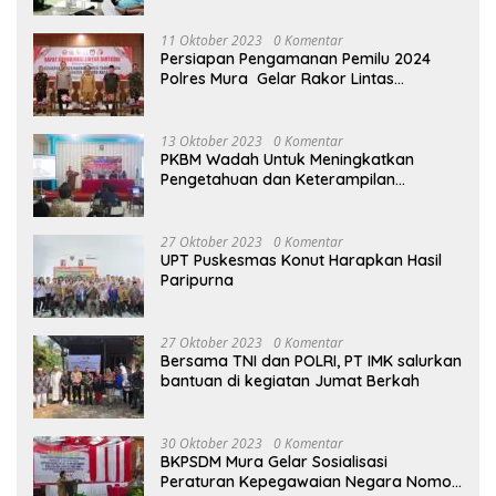
2023
11 Oktober 2023
0 Komentar
Persiapan Pengamanan Pemilu 2024
Polres Mura Gelar Rakor Lintas
Sektoral
13 Oktober 2023
0 Komentar
PKBM Wadah Untuk Meningkatkan
Pengetahuan dan Keterampilan
Masyarakat Dalam Bidang Ekonomi
27 Oktober 2023
0 Komentar
UPT Puskesmas Konut Harapkan Hasil
Paripurna
27 Oktober 2023
0 Komentar
Bersama TNI dan POLRI, PT IMK salurkan
bantuan di kegiatan Jumat Berkah
30 Oktober 2023
0 Komentar
BKPSDM Mura Gelar Sosialisasi
Peraturan Kepegawaian Negara Nomor