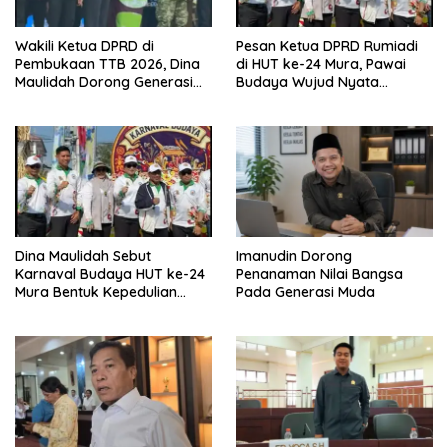
Wakili Ketua DPRD di
Pesan Ketua DPRD Rumiadi
Pembukaan TTB 2026, Dina
di HUT ke-24 Mura, Pawai
Maulidah Dorong Generasi
Budaya Wujud Nyata
Muda Cintai Budaya Dayak
Merawat Kebinekaan
Dina Maulidah Sebut
Imanudin Dorong
Karnaval Budaya HUT ke-24
Penanaman Nilai Bangsa
Mura Bentuk Kepedulian
Pada Generasi Muda
Warga Pada Tradisi