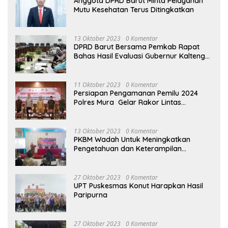
Anggota DPRD Barut Minta Pelayanan
Mutu Kesehatan Terus Ditingkatkan
13 Oktober 2023
0 Komentar
DPRD Barut Bersama Pemkab Rapat
Bahas Hasil Evaluasi Gubernur Kalteng
terhadap Raperda APBD Perubahan
2023
11 Oktober 2023
0 Komentar
Persiapan Pengamanan Pemilu 2024
Polres Mura Gelar Rakor Lintas
Sektoral
13 Oktober 2023
0 Komentar
PKBM Wadah Untuk Meningkatkan
Pengetahuan dan Keterampilan
Masyarakat Dalam Bidang Ekonomi
27 Oktober 2023
0 Komentar
UPT Puskesmas Konut Harapkan Hasil
Paripurna
27 Oktober 2023
0 Komentar