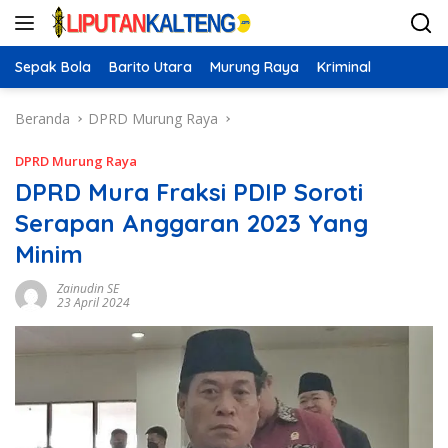
Langsung
ke
konten
Sepak Bola
Barito Utara
Murung Raya
Kriminal
Beranda
DPRD Murung Raya
DPRD Murung Raya
DPRD Mura Fraksi PDIP Soroti
Serapan Anggaran 2023 Yang
Minim
Zainudin SE
23 April 2024