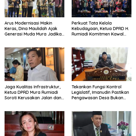
Arus Modernisasi Makin
Perkuat Tata Kelola
Keras, Dina Maulidah Ajak
Kebudayaan, Ketua DPRD H.
Generasi Muda Mura Jadikan
Rumiadi Komitmen Kawal
Seni Tradisi Benteng Moral
Alokasi Anggaran Seni Mura
Jaga Kualitas Infrastruktur,
Tekankan Fungsi Kontrol
Ketua DPRD Mura Rumiadi
Legislatif, Imanudin Pastikan
Soroti Kerusakan Jalan dan
Pengawasan Desa Bukan
Jembatan
untuk Mempersulit