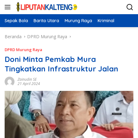
Langsung
ke
konten
Sepak Bola
Barito Utara
Murung Raya
Kriminal
Beranda
DPRD Murung Raya
DPRD Murung Raya
Doni Minta Pemkab Mura
Tingkatkan Infrastruktur Jalan
Zainudin SE
21 April 2024