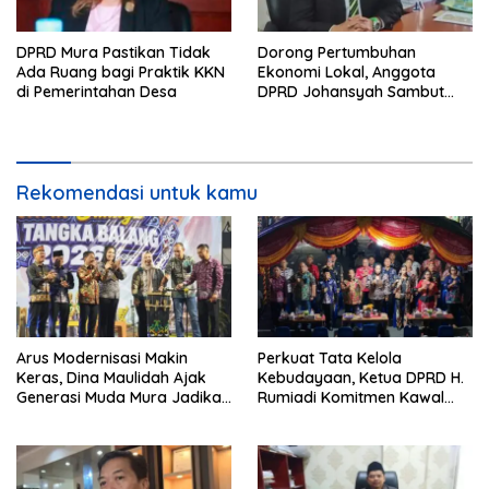
DPRD Mura Pastikan Tidak
Dorong Pertumbuhan
Ada Ruang bagi Praktik KKN
Ekonomi Lokal, Anggota
di Pemerintahan Desa
DPRD Johansyah Sambut
Baik Gelaran Mura Expo
2026
Rekomendasi untuk kamu
Arus Modernisasi Makin
Perkuat Tata Kelola
Keras, Dina Maulidah Ajak
Kebudayaan, Ketua DPRD H.
Generasi Muda Mura Jadikan
Rumiadi Komitmen Kawal
Seni Tradisi Benteng Moral
Alokasi Anggaran Seni Mura