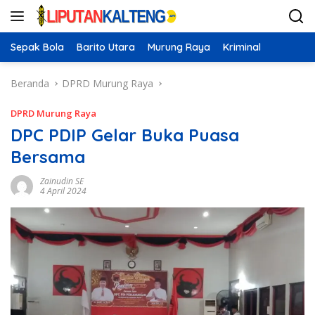
Langsung
ke
konten
Sepak Bola
Barito Utara
Murung Raya
Kriminal
Beranda
DPRD Murung Raya
DPRD Murung Raya
DPC PDIP Gelar Buka Puasa
Bersama
Zainudin SE
4 April 2024