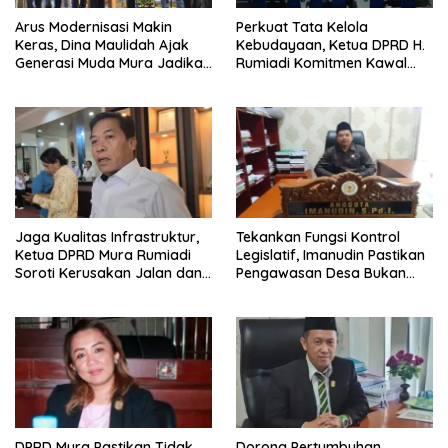
Arus Modernisasi Makin
Perkuat Tata Kelola
Keras, Dina Maulidah Ajak
Kebudayaan, Ketua DPRD H.
Generasi Muda Mura Jadikan
Rumiadi Komitmen Kawal
Seni Tradisi Benteng Moral
Alokasi Anggaran Seni Mura
Jaga Kualitas Infrastruktur,
Tekankan Fungsi Kontrol
Ketua DPRD Mura Rumiadi
Legislatif, Imanudin Pastikan
Soroti Kerusakan Jalan dan
Pengawasan Desa Bukan
Jembatan
untuk Mempersulit
DPRD Mura Pastikan Tidak
Dorong Pertumbuhan