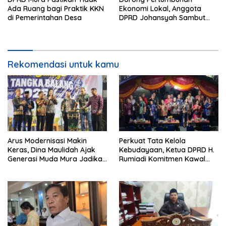
Ada Ruang bagi Praktik KKN
Ekonomi Lokal, Anggota
di Pemerintahan Desa
DPRD Johansyah Sambut
Baik Gelaran Mura Expo
2026
Rekomendasi untuk kamu
Arus Modernisasi Makin
Perkuat Tata Kelola
Keras, Dina Maulidah Ajak
Kebudayaan, Ketua DPRD H.
Generasi Muda Mura Jadikan
Rumiadi Komitmen Kawal
Seni Tradisi Benteng Moral
Alokasi Anggaran Seni Mura