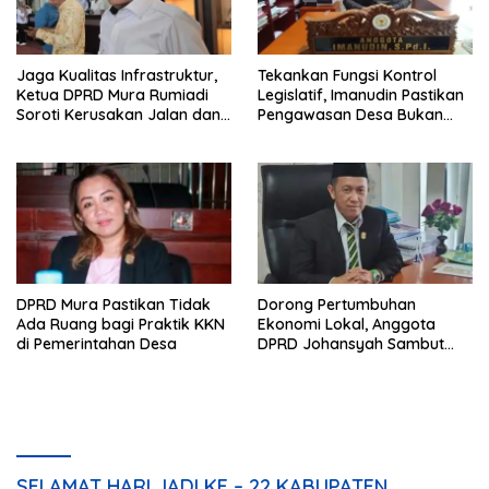
Jaga Kualitas Infrastruktur,
Tekankan Fungsi Kontrol
Ketua DPRD Mura Rumiadi
Legislatif, Imanudin Pastikan
Soroti Kerusakan Jalan dan
Pengawasan Desa Bukan
Jembatan
untuk Mempersulit
DPRD Mura Pastikan Tidak
Dorong Pertumbuhan
Ada Ruang bagi Praktik KKN
Ekonomi Lokal, Anggota
di Pemerintahan Desa
DPRD Johansyah Sambut
Baik Gelaran Mura Expo
2026
SELAMAT HARI JADI KE – 22 KABUPATEN