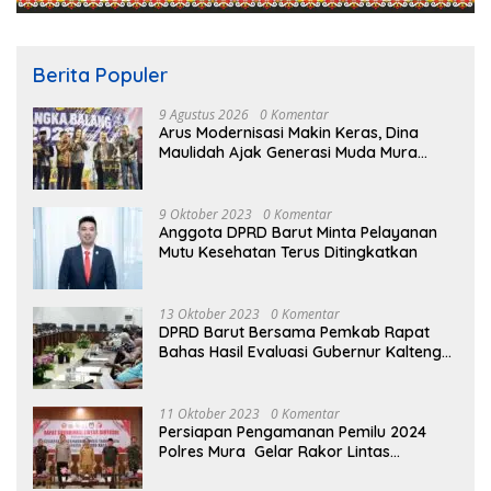
Berita Populer
9 Agustus 2026
0 Komentar
Arus Modernisasi Makin Keras, Dina
Maulidah Ajak Generasi Muda Mura
Jadikan Seni Tradisi Benteng Moral
9 Oktober 2023
0 Komentar
Anggota DPRD Barut Minta Pelayanan
Mutu Kesehatan Terus Ditingkatkan
13 Oktober 2023
0 Komentar
DPRD Barut Bersama Pemkab Rapat
Bahas Hasil Evaluasi Gubernur Kalteng
terhadap Raperda APBD Perubahan
2023
11 Oktober 2023
0 Komentar
Persiapan Pengamanan Pemilu 2024
Polres Mura Gelar Rakor Lintas
Sektoral