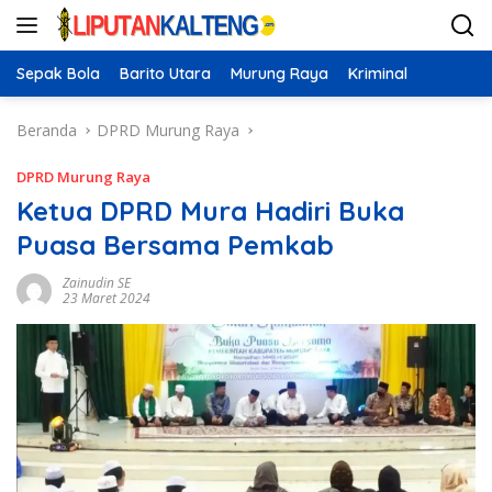
Langsung
ke
konten
Sepak Bola
Barito Utara
Murung Raya
Kriminal
Beranda
DPRD Murung Raya
DPRD Murung Raya
Ketua DPRD Mura Hadiri Buka
Puasa Bersama Pemkab
Zainudin SE
23 Maret 2024