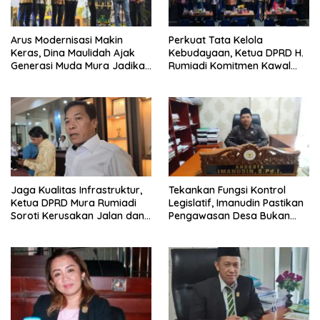
Arus Modernisasi Makin
Perkuat Tata Kelola
Keras, Dina Maulidah Ajak
Kebudayaan, Ketua DPRD H.
Generasi Muda Mura Jadikan
Rumiadi Komitmen Kawal
Seni Tradisi Benteng Moral
Alokasi Anggaran Seni Mura
Jaga Kualitas Infrastruktur,
Tekankan Fungsi Kontrol
Ketua DPRD Mura Rumiadi
Legislatif, Imanudin Pastikan
Soroti Kerusakan Jalan dan
Pengawasan Desa Bukan
Jembatan
untuk Mempersulit