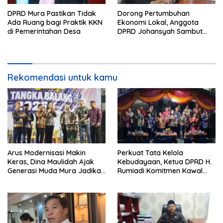
DPRD Mura Pastikan Tidak
Dorong Pertumbuhan
Ada Ruang bagi Praktik KKN
Ekonomi Lokal, Anggota
di Pemerintahan Desa
DPRD Johansyah Sambut
Baik Gelaran Mura Expo
2026
Rekomendasi untuk kamu
Arus Modernisasi Makin
Perkuat Tata Kelola
Keras, Dina Maulidah Ajak
Kebudayaan, Ketua DPRD H.
Generasi Muda Mura Jadikan
Rumiadi Komitmen Kawal
Seni Tradisi Benteng Moral
Alokasi Anggaran Seni Mura