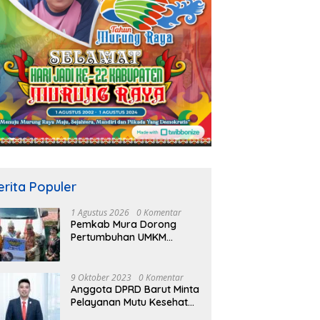
erita Populer
1 Agustus 2026
0 Komentar
Pemkab Mura Dorong
Pertumbuhan UMKM
Melalui Skema Kredit
Bersubsidi Bunga Rendah
9 Oktober 2023
0 Komentar
Anggota DPRD Barut Minta
Pelayanan Mutu Kesehatan
Terus Ditingkatkan