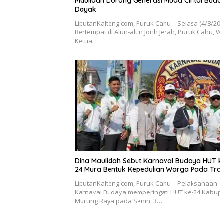
Maulidah Dorong Generasi Muda Cintai Bud
Dayak
LiputanKalteng.com, Puruk Cahu – Selasa (4/8/2
Bertempat di Alun-alun Jorih Jerah, Puruk Cahu, W
Ketua…
Dina Maulidah Sebut Karnaval Budaya HUT 
24 Mura Bentuk Kepedulian Warga Pada Tra
LiputanKalteng.com, Puruk Cahu – Pelaksanaan
Karnaval Budaya memperingati HUT ke-24 Kabu
Murung Raya pada Senin, 3…