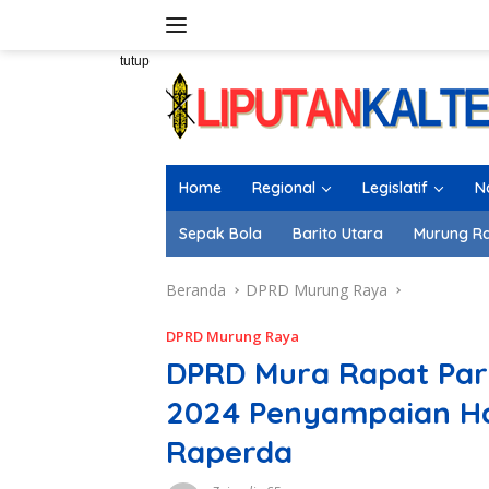
Langsung
ke
konten
tutup
Home
Regional
Legislatif
N
Sepak Bola
Barito Utara
Murung R
Beranda
DPRD Murung Raya
DPRD Murung Raya
DPRD Mura Rapat Pari
2024 Penyampaian Ha
Raperda