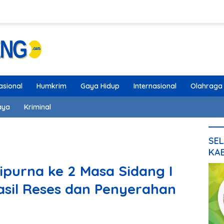
asional
Humkrim
Gaya Hidup
Internasional
Olahraga
aya
Kriminal
SEL
KA
purna ke 2 Masa Sidang I
sil Reses dan Penyerahan