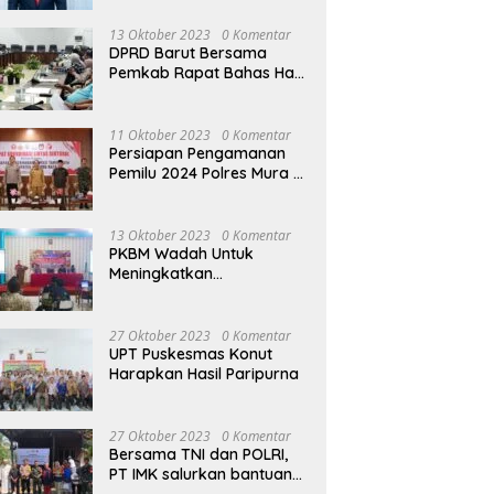
13 Oktober 2023
0 Komentar
DPRD Barut Bersama
Pemkab Rapat Bahas Hasil
Evaluasi Gubernur Kalteng
terhadap Raperda APBD
Perubahan 2023
11 Oktober 2023
0 Komentar
Persiapan Pengamanan
Pemilu 2024 Polres Mura
Gelar Rakor Lintas
Sektoral
13 Oktober 2023
0 Komentar
PKBM Wadah Untuk
Meningkatkan
Pengetahuan dan
Keterampilan Masyarakat
Dalam Bidang Ekonomi
27 Oktober 2023
0 Komentar
UPT Puskesmas Konut
Harapkan Hasil Paripurna
27 Oktober 2023
0 Komentar
Bersama TNI dan POLRI,
PT IMK salurkan bantuan
di kegiatan Jumat Berkah