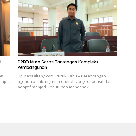
i
DPRD Mura Soroti Tantangan Kompleks
Pembangunan
an
LiputanKalteng.com, Puruk Cahu – Perancangan
dapat
agenda pembangunan daerah yang responsif dan
adaptif menjadi kebutuhan mendesak…