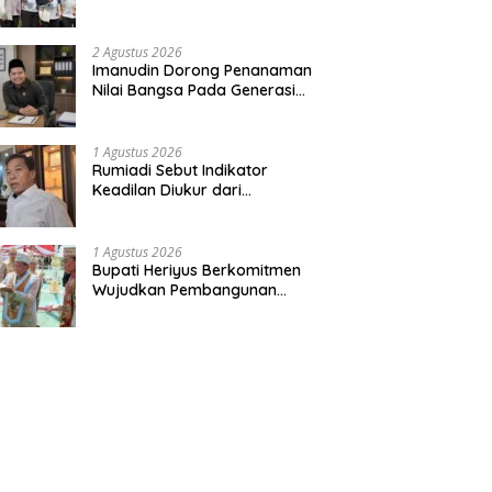
Bentuk Kepedulian Warga
Pada Tradisi
2 Agustus 2026
Imanudin Dorong Penanaman
Nilai Bangsa Pada Generasi
Muda
1 Agustus 2026
Rumiadi Sebut Indikator
Keadilan Diukur dari
Kesejahteraan Warga
1 Agustus 2026
Bupati Heriyus Berkomitmen
Wujudkan Pembangunan
Merata hingga Desa Terpencil
dan Tingkatkan SDM