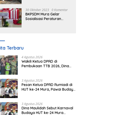
30 Oktober 2023
0 Komentar
BKPSDM Mura Gelar
Sosialisasi Peraturan
Kepegawaian Negara
Nomor 3 Tahun 2023
ita Terbaru
4 Agustus 2026
Wakili Ketua DPRD di
Pembukaan TTB 2026, Dina
Maulidah Dorong Generasi
Muda Cintai Budaya Dayak
3 Agustus 2026
Pesan Ketua DPRD Rumiadi di
HUT ke-24 Mura, Pawai Budaya
Wujud Nyata Merawat
Kebinekaan
3 Agustus 2026
Dina Maulidah Sebut Karnaval
Budaya HUT ke-24 Mura