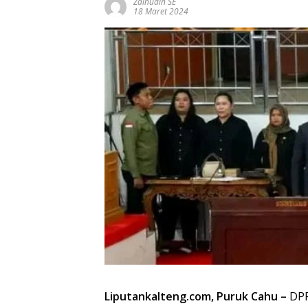
Zainudin SE
18 Maret 2024
Liputankalteng.com, Puruk Cahu –
DPR