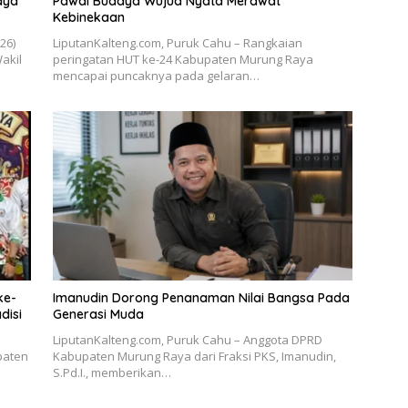
aya
Pawai Budaya Wujud Nyata Merawat
Kebinekaan
026)
LiputanKalteng.com, Puruk Cahu – Rangkaian
akil
peringatan HUT ke-24 Kabupaten Murung Raya
mencapai puncaknya pada gelaran…
ke-
Imanudin Dorong Penanaman Nilai Bangsa Pada
disi
Generasi Muda
LiputanKalteng.com, Puruk Cahu – Anggota DPRD
paten
Kabupaten Murung Raya dari Fraksi PKS, Imanudin,
S.Pd.I., memberikan…