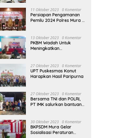
terhadap Raperda APBD
Perubahan 2023
11 Oktober 2023
0 Komentar
Persiapan Pengamanan
Pemilu 2024 Polres Mura
Gelar Rakor Lintas
Sektoral
13 Oktober 2023
0 Komentar
PKBM Wadah Untuk
Meningkatkan
Pengetahuan dan
Keterampilan Masyarakat
Dalam Bidang Ekonomi
27 Oktober 2023
0 Komentar
UPT Puskesmas Konut
Harapkan Hasil Paripurna
27 Oktober 2023
0 Komentar
Bersama TNI dan POLRI,
PT IMK salurkan bantuan
di kegiatan Jumat Berkah
30 Oktober 2023
0 Komentar
BKPSDM Mura Gelar
Sosialisasi Peraturan
Kepegawaian Negara