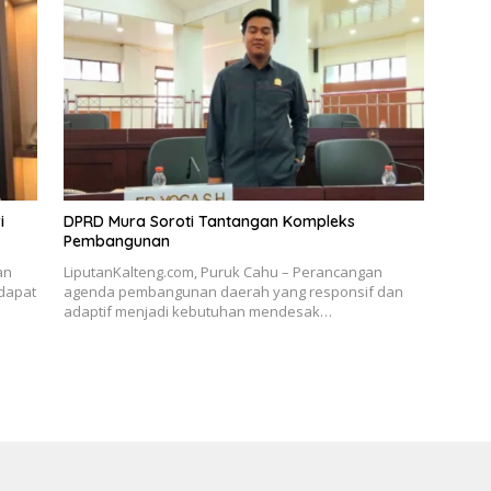
i
DPRD Mura Soroti Tantangan Kompleks
Pembangunan
an
LiputanKalteng.com, Puruk Cahu – Perancangan
dapat
agenda pembangunan daerah yang responsif dan
adaptif menjadi kebutuhan mendesak…