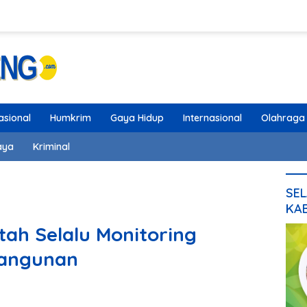
asional
Humkrim
Gaya Hidup
Internasional
Olahraga
aya
Kriminal
SEL
KA
ah Selalu Monitoring
angunan