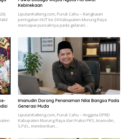
Kebinekaan
026)
LiputanKalteng.com, Puruk Cahu – Rangkaian
akil
peringatan HUT ke-24 Kabupaten Murung Raya
mencapai puncaknya pada gelaran…
ke-
Imanudin Dorong Penanaman Nilai Bangsa Pada
disi
Generasi Muda
LiputanKalteng.com, Puruk Cahu – Anggota DPRD
paten
Kabupaten Murung Raya dari Fraksi PKS, Imanudin,
S.Pd.I., memberikan…