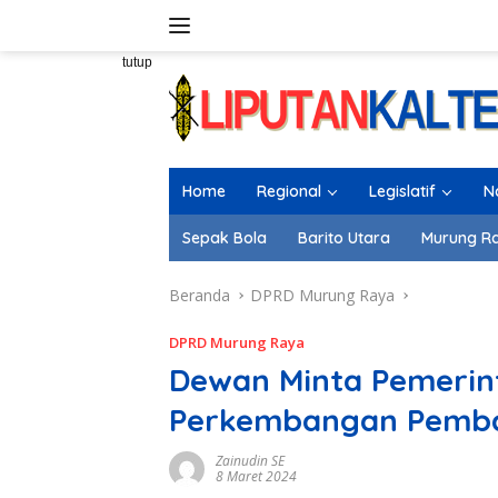
Langsung
ke
konten
tutup
Home
Regional
Legislatif
N
Sepak Bola
Barito Utara
Murung R
Beranda
DPRD Murung Raya
DPRD Murung Raya
Dewan Minta Pemerint
Perkembangan Pemb
Zainudin SE
8 Maret 2024