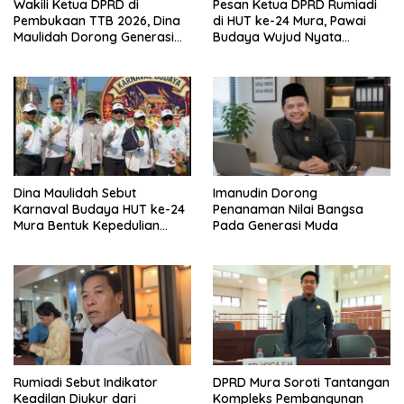
Wakili Ketua DPRD di
Pesan Ketua DPRD Rumiadi
Pembukaan TTB 2026, Dina
di HUT ke-24 Mura, Pawai
Maulidah Dorong Generasi
Budaya Wujud Nyata
Muda Cintai Budaya Dayak
Merawat Kebinekaan
Dina Maulidah Sebut
Imanudin Dorong
Karnaval Budaya HUT ke-24
Penanaman Nilai Bangsa
Mura Bentuk Kepedulian
Pada Generasi Muda
Warga Pada Tradisi
Rumiadi Sebut Indikator
DPRD Mura Soroti Tantangan
Keadilan Diukur dari
Kompleks Pembangunan