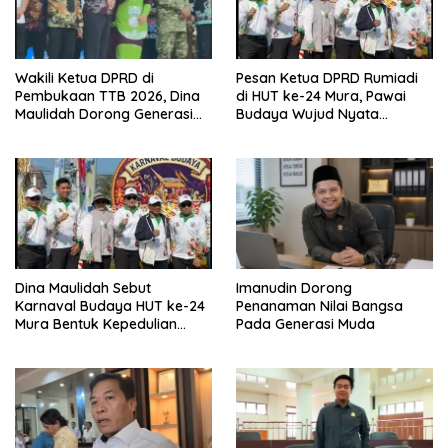
Wakili Ketua DPRD di
Pesan Ketua DPRD Rumiadi
Pembukaan TTB 2026, Dina
di HUT ke-24 Mura, Pawai
Maulidah Dorong Generasi
Budaya Wujud Nyata
Muda Cintai Budaya Dayak
Merawat Kebinekaan
Dina Maulidah Sebut
Imanudin Dorong
Karnaval Budaya HUT ke-24
Penanaman Nilai Bangsa
Mura Bentuk Kepedulian
Pada Generasi Muda
Warga Pada Tradisi