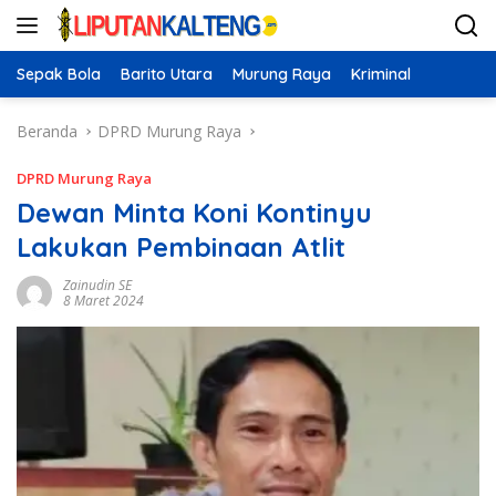
Langsung
ke
konten
Sepak Bola
Barito Utara
Murung Raya
Kriminal
Beranda
DPRD Murung Raya
DPRD Murung Raya
Dewan Minta Koni Kontinyu
Lakukan Pembinaan Atlit
Zainudin SE
8 Maret 2024