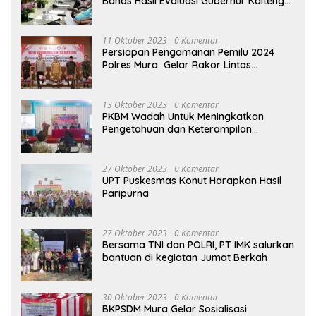
Bahas Hasil Evaluasi Gubernur Kalteng
terhadap Raperda APBD Perubahan
2023
11 Oktober 2023
0 Komentar
Persiapan Pengamanan Pemilu 2024
Polres Mura Gelar Rakor Lintas
Sektoral
13 Oktober 2023
0 Komentar
PKBM Wadah Untuk Meningkatkan
Pengetahuan dan Keterampilan
Masyarakat Dalam Bidang Ekonomi
27 Oktober 2023
0 Komentar
UPT Puskesmas Konut Harapkan Hasil
Paripurna
27 Oktober 2023
0 Komentar
Bersama TNI dan POLRI, PT IMK salurkan
bantuan di kegiatan Jumat Berkah
30 Oktober 2023
0 Komentar
BKPSDM Mura Gelar Sosialisasi