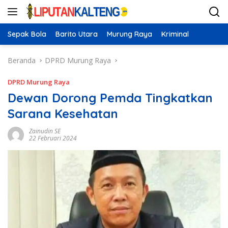
Langsung
ke
konten
Sepak Bola
Barito Utara
Murung Raya
Kriminal
Beranda
DPRD Murung Raya
DPRD Murung Raya
Dewan Dorong Pemda Tingkatkan
Sarana Kesehatan
Zainudin SE
22 Februari 2024