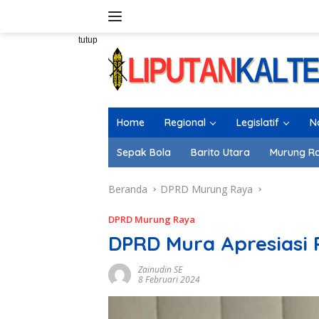
Langsung
ke
konten
tutup
Home
Regional
Legislatif
N
Sepak Bola
Barito Utara
Murung R
Beranda
DPRD Murung Raya
DPRD Murung Raya
DPRD Mura Apresiasi
Zainudin SE
8 Februari 2024