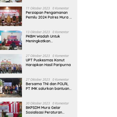
terhadap Raperda APBD
Perubahan 2023
11 Oktober 2023
0 Komentar
Persiapan Pengamanan
Pemilu 2024 Polres Mura
Gelar Rakor Lintas
Sektoral
13 Oktober 2023
0 Komentar
PKBM Wadah Untuk
Meningkatkan
Pengetahuan dan
Keterampilan Masyarakat
Dalam Bidang Ekonomi
27 Oktober 2023
0 Komentar
UPT Puskesmas Konut
Harapkan Hasil Paripurna
27 Oktober 2023
0 Komentar
Bersama TNI dan POLRI,
PT IMK salurkan bantuan
di kegiatan Jumat Berkah
30 Oktober 2023
0 Komentar
BKPSDM Mura Gelar
Sosialisasi Peraturan
Kepegawaian Negara