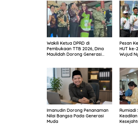
Wakili Ketua DPRD di
Pesan Ke
Pembukaan TTB 2026, Dina
HUT ke-2
Maulidah Dorong Generasi
Wujud N
Muda Cintai Budaya Dayak
Kebinek
Imanudin Dorong Penanaman
Rumiadi 
Nilai Bangsa Pada Generasi
Keadilan
Muda
Kesejah