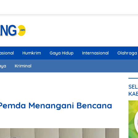
asional
Humkrim
Gaya Hidup
Internasional
Olahraga
aya
Kriminal
SEL
KA
 Pemda Menangani Bencana