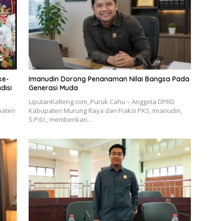
ke-
Imanudin Dorong Penanaman Nilai Bangsa Pada
disi
Generasi Muda
LiputanKalteng.com, Puruk Cahu – Anggota DPRD
paten
Kabupaten Murung Raya dari Fraksi PKS, Imanudin,
S.Pd.I., memberikan…