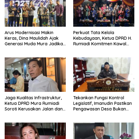
Arus Modernisasi Makin
Perkuat Tata Kelola
Keras, Dina Maulidah Ajak
Kebudayaan, Ketua DPRD H.
Generasi Muda Mura Jadikan
Rumiadi Komitmen Kawal
Seni Tradisi Benteng Moral
Alokasi Anggaran Seni Mura
Jaga Kualitas Infrastruktur,
Tekankan Fungsi Kontrol
Ketua DPRD Mura Rumiadi
Legislatif, Imanudin Pastikan
Soroti Kerusakan Jalan dan
Pengawasan Desa Bukan
Jembatan
untuk Mempersulit