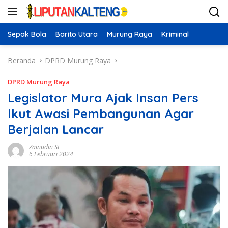
Langsung
ke
konten
Sepak Bola
Barito Utara
Murung Raya
Kriminal
Beranda
DPRD Murung Raya
DPRD Murung Raya
Legislator Mura Ajak Insan Pers
Ikut Awasi Pembangunan Agar
Berjalan Lancar
Zainudin SE
6 Februari 2024