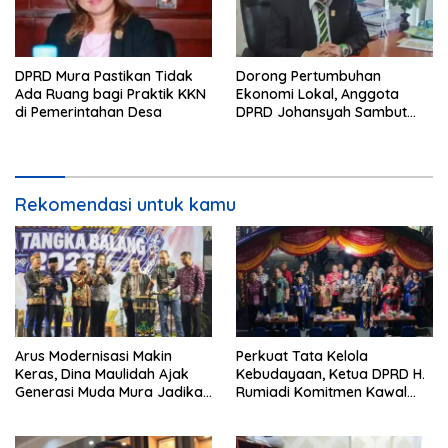
DPRD Mura Pastikan Tidak
Dorong Pertumbuhan
Ada Ruang bagi Praktik KKN
Ekonomi Lokal, Anggota
di Pemerintahan Desa
DPRD Johansyah Sambut
Baik Gelaran Mura Expo
2026
Rekomendasi untuk kamu
Arus Modernisasi Makin
Perkuat Tata Kelola
Keras, Dina Maulidah Ajak
Kebudayaan, Ketua DPRD H.
Generasi Muda Mura Jadikan
Rumiadi Komitmen Kawal
Seni Tradisi Benteng Moral
Alokasi Anggaran Seni Mura