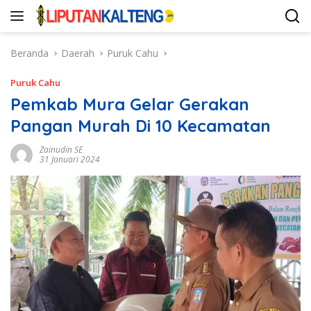
Langsung
ke
konten
Beranda
Daerah
Puruk Cahu
Puruk Cahu
Pemkab Mura Gelar Gerakan
Pangan Murah Di 10 Kecamatan
Zainudin SE
31 Januari 2024