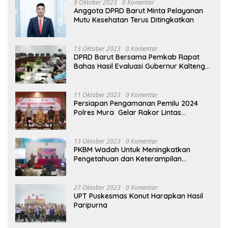
9 Oktober 2023
0 Komentar
Anggota DPRD Barut Minta Pelayanan
Mutu Kesehatan Terus Ditingkatkan
13 Oktober 2023
0 Komentar
DPRD Barut Bersama Pemkab Rapat
Bahas Hasil Evaluasi Gubernur Kalteng
terhadap Raperda APBD Perubahan
2023
11 Oktober 2023
0 Komentar
Persiapan Pengamanan Pemilu 2024
Polres Mura Gelar Rakor Lintas
Sektoral
13 Oktober 2023
0 Komentar
PKBM Wadah Untuk Meningkatkan
Pengetahuan dan Keterampilan
Masyarakat Dalam Bidang Ekonomi
27 Oktober 2023
0 Komentar
UPT Puskesmas Konut Harapkan Hasil
Paripurna