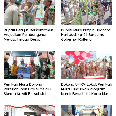
Bupati Heriyus Berkomitmen
Bupati Mura Pimpin Upacara
Wujudkan Pembangunan
Hari Jadi ke-24 Bersama
Merata hingga Desa
Gubernur Kalteng
Terpencil dan Tingkatkan
SDM
Pemkab Mura Dorong
Dukung UMKM Lokal, Pemkab
Pertumbuhan UMKM Melalui
Mura Luncurkan Program
Skema Kredit Bersubsidi
Kredit Bersubsidi Kartu Mura
Bunga Rendah
Hebat