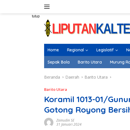
Langsung
ke
konten
tutup
Home
Regional
Legislatif
N
Sepak Bola
Barito Utara
Murung R
Beranda
Daerah
Barito Utara
Barito Utara
Koramil 1013-01/Gun
Gotong Royong Bersi
Zainudin SE
31 Januari 2024