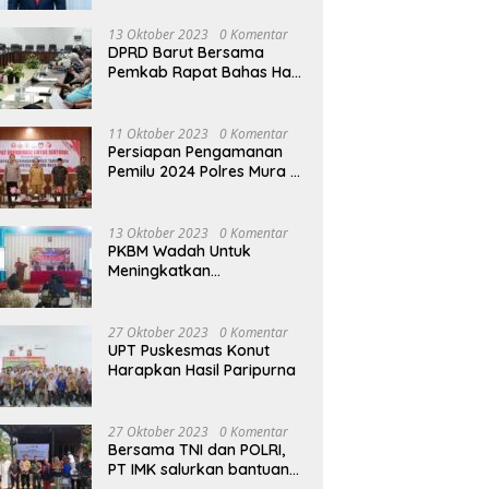
13 Oktober 2023
0 Komentar
DPRD Barut Bersama
Pemkab Rapat Bahas Hasil
Evaluasi Gubernur Kalteng
terhadap Raperda APBD
Perubahan 2023
11 Oktober 2023
0 Komentar
Persiapan Pengamanan
Pemilu 2024 Polres Mura
Gelar Rakor Lintas
Sektoral
13 Oktober 2023
0 Komentar
PKBM Wadah Untuk
Meningkatkan
Pengetahuan dan
Keterampilan Masyarakat
Dalam Bidang Ekonomi
27 Oktober 2023
0 Komentar
UPT Puskesmas Konut
Harapkan Hasil Paripurna
27 Oktober 2023
0 Komentar
Bersama TNI dan POLRI,
PT IMK salurkan bantuan
di kegiatan Jumat Berkah