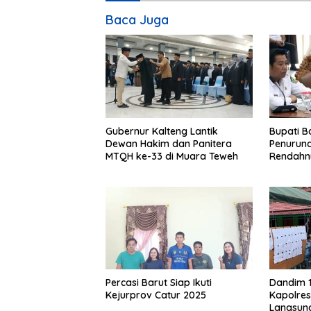
Baca Juga
Gubernur Kalteng Lantik
Bupati Ba
Dewan Hakim dan Panitera
Penuruna
MTQH ke-33 di Muara Teweh
Rendahny
Percasi Barut Siap Ikuti
Dandim 
Kejurprov Catur 2025
Kapolres
Langsung