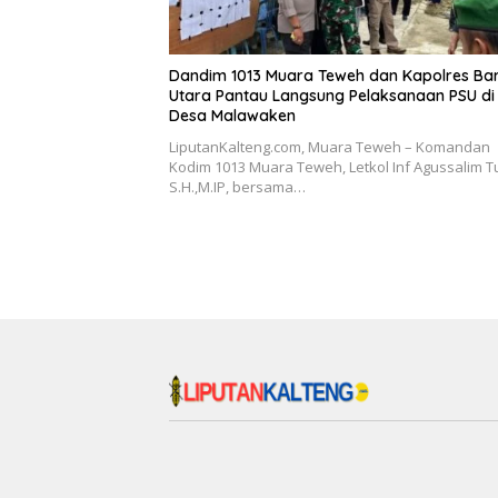
Dandim 1013 Muara Teweh dan Kapolres Bar
Utara Pantau Langsung Pelaksanaan PSU di
Desa Malawaken
LiputanKalteng.com, Muara Teweh – Komandan
Kodim 1013 Muara Teweh, Letkol Inf Agussalim T
S.H.,M.IP, bersama…