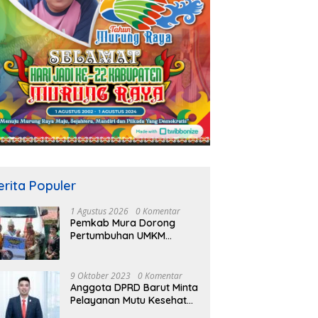
erita Populer
1 Agustus 2026
0 Komentar
Pemkab Mura Dorong
Pertumbuhan UMKM
Melalui Skema Kredit
Bersubsidi Bunga Rendah
9 Oktober 2023
0 Komentar
Anggota DPRD Barut Minta
Pelayanan Mutu Kesehatan
Terus Ditingkatkan