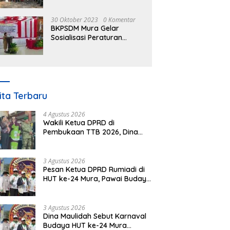
30 Oktober 2023
0 Komentar
BKPSDM Mura Gelar
Sosialisasi Peraturan
Kepegawaian Negara
Nomor 3 Tahun 2023
ita Terbaru
4 Agustus 2026
Wakili Ketua DPRD di
Pembukaan TTB 2026, Dina
Maulidah Dorong Generasi
Muda Cintai Budaya Dayak
3 Agustus 2026
Pesan Ketua DPRD Rumiadi di
HUT ke-24 Mura, Pawai Budaya
Wujud Nyata Merawat
Kebinekaan
3 Agustus 2026
Dina Maulidah Sebut Karnaval
Budaya HUT ke-24 Mura