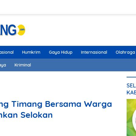
asional
Humkrim
Gaya Hidup
Internasional
Olahraga
aya
Kriminal
SEL
KA
ung Timang Bersama Warga
hkan Selokan