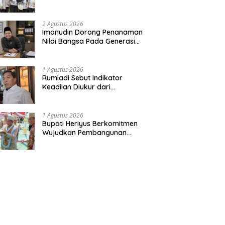
Bentuk Kepedulian Warga
Pada Tradisi
2 Agustus 2026
Imanudin Dorong Penanaman
Nilai Bangsa Pada Generasi
Muda
1 Agustus 2026
Rumiadi Sebut Indikator
Keadilan Diukur dari
Kesejahteraan Warga
1 Agustus 2026
Bupati Heriyus Berkomitmen
Wujudkan Pembangunan
Merata hingga Desa Terpencil
dan Tingkatkan SDM