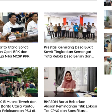
rito Utara Soroti
Prestasi Gemilang Desa Bukit
n Opini BPK dan
Sawit Tingkatkan Semangat
a Nilai MCSP KPK
Tata Kelola Desa Bersih dari
Korupsi
1013 Muara Teweh dan
BKPSDM Barut Beberkan
 Barito Utara Pantau
Alasan Pemindahan Titik Lokasi
 Pelaksanaan PSU di
Tes CPNS dan Spesifikasi