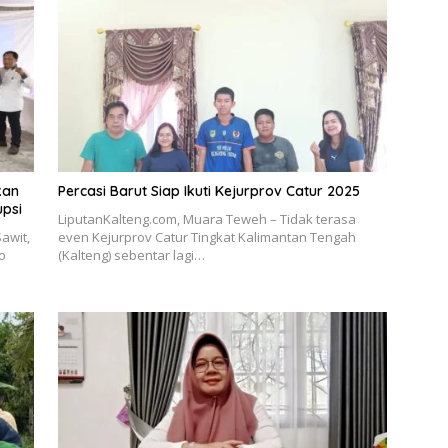
kan
Percasi Barut Siap Ikuti Kejurprov Catur 2025
upsi
LiputanKalteng.com, Muara Teweh – Tidak terasa
awit,
even Kejurprov Catur Tingkat Kalimantan Tengah
o
(Kalteng) sebentar lagi…