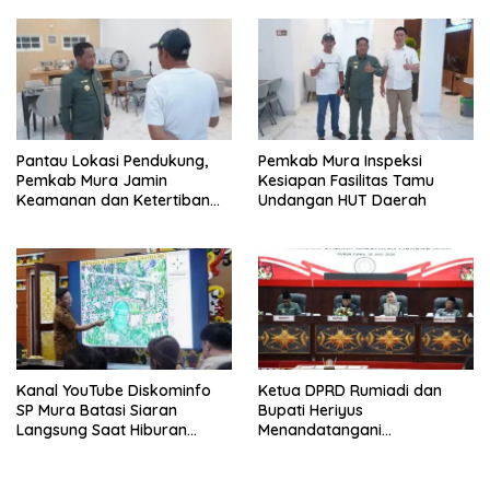
Pantau Lokasi Pendukung,
Pemkab Mura Inspeksi
Pemkab Mura Jamin
Kesiapan Fasilitas Tamu
Keamanan dan Ketertiban
Undangan HUT Daerah
HUT Daerah
Kanal YouTube Diskominfo
Ketua DPRD Rumiadi dan
SP Mura Batasi Siaran
Bupati Heriyus
Langsung Saat Hiburan
Menandatangani
Rakyat HUT ke-24
Kesepakatan Raperda
Perangkat Daerah