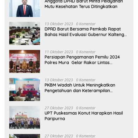
Anggota DPRD Barut Minta Pelayanan
Mutu Kesehatan Terus Ditingkatkan
13 Oktober 2023
0 Komentar
DPRD Barut Bersama Pemkab Rapat
Bahas Hasil Evaluasi Gubernur Kalteng
terhadap Raperda APBD Perubahan
2023
11 Oktober 2023
0 Komentar
Persiapan Pengamanan Pemilu 2024
Polres Mura Gelar Rakor Lintas
Sektoral
13 Oktober 2023
0 Komentar
PKBM Wadah Untuk Meningkatkan
Pengetahuan dan Keterampilan
Masyarakat Dalam Bidang Ekonomi
27 Oktober 2023
0 Komentar
UPT Puskesmas Konut Harapkan Hasil
Paripurna
27 Oktober 2023
0 Komentar