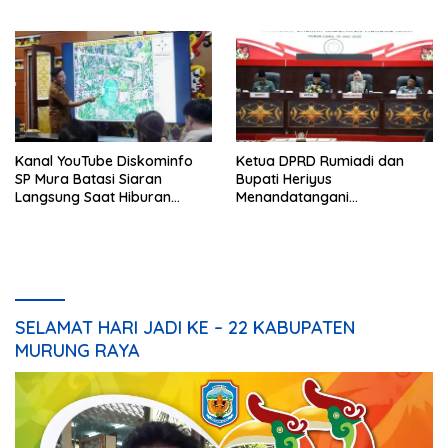
HUT Daerah
Kanal YouTube Diskominfo
Ketua DPRD Rumiadi dan
SP Mura Batasi Siaran
Bupati Heriyus
Langsung Saat Hiburan
Menandatangani
Rakyat HUT ke-24
Kesepakatan Raperda
Perangkat Daerah
SELAMAT HARI JADI KE – 22 KABUPATEN
MURUNG RAYA