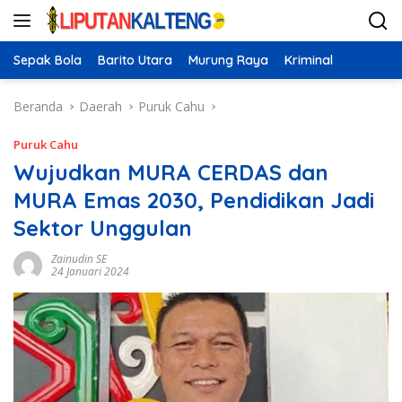
Langsung
ke
konten
Sepak Bola
Barito Utara
Murung Raya
Kriminal
Beranda
Daerah
Puruk Cahu
Puruk Cahu
Wujudkan MURA CERDAS dan
MURA Emas 2030, Pendidikan Jadi
Sektor Unggulan
Zainudin SE
24 Januari 2024