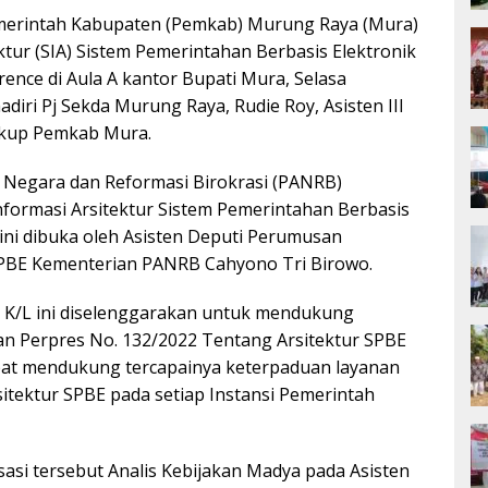
erintah Kabupaten (Pemkab) Murung Raya (Mura)
tektur (SIA) Sistem Pemerintahan Berbasis Elektronik
erence di Aula A kantor Bupati Mura, Selasa
ihadiri Pj Sekda Murung Raya, Rudie Roy, Asisten III
ngkup Pemkab Mura.
Negara dan Reformasi Birokrasi (PANRB)
nformasi Arsitektur Sistem Pemerintahan Berbasis
n ini dibuka oleh Asisten Deputi Perumusan
SPBE Kementerian PANRB Cahyono Tri Birowo.
 69 K/L ini diselenggarakan untuk mendukung
n Perpres No. 132/2022 Tentang Arsitektur SPBE
dapat mendukung tercapainya keterpaduan layanan
sitektur SPBE pada setiap Instansi Pemerintah
sasi tersebut Analis Kebijakan Madya pada Asisten