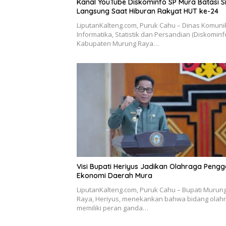
Kanal YouTube Diskominfo SP Mura Batasi S
Langsung Saat Hiburan Rakyat HUT ke-24
LiputanKalteng.com, Puruk Cahu – Dinas Komunik
Informatika, Statistik dan Persandian (Diskominf
Kabupaten Murung Raya…
Visi Bupati Heriyus Jadikan Olahraga Peng
Ekonomi Daerah Mura
LiputanKalteng.com, Puruk Cahu – Bupati Murun
Raya, Heriyus, menekankan bahwa bidang olah
memiliki peran ganda…