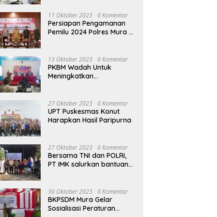
terhadap Raperda APBD
Perubahan 2023
11 Oktober 2023
0 Komentar
Persiapan Pengamanan
Pemilu 2024 Polres Mura
Gelar Rakor Lintas
Sektoral
13 Oktober 2023
0 Komentar
PKBM Wadah Untuk
Meningkatkan
Pengetahuan dan
Keterampilan Masyarakat
Dalam Bidang Ekonomi
27 Oktober 2023
0 Komentar
UPT Puskesmas Konut
Harapkan Hasil Paripurna
27 Oktober 2023
0 Komentar
Bersama TNI dan POLRI,
PT IMK salurkan bantuan
di kegiatan Jumat Berkah
30 Oktober 2023
0 Komentar
BKPSDM Mura Gelar
Sosialisasi Peraturan
Kepegawaian Negara