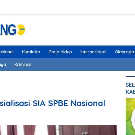
asional
Humkrim
Gaya Hidup
Internasional
Olahraga
aya
Kriminal
SEL
KA
ialisasi SIA SPBE Nasional