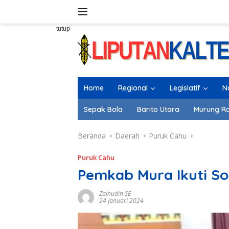
Langsung
ke
konten
tutup
Home
Regional
Legislatif
N
Sepak Bola
Barito Utara
Murung R
Beranda
Daerah
Puruk Cahu
Puruk Cahu
Pemkab Mura Ikuti Sos
Zainudin SE
24 Januari 2024