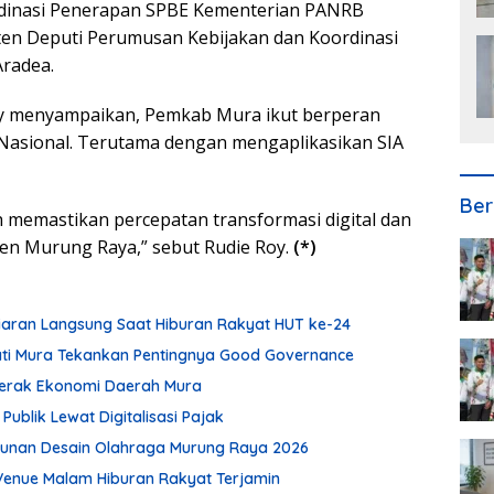
rdinasi Penerapan SPBE Kementerian PANRB
sten Deputi Perumusan Kebijakan dan Koordinasi
radea.
oy menyampaikan, Pemkab Mura ikut berperan
asional. Terutama dengan mengaplikasikan SIA
Ber
h memastikan percepatan transformasi digital dan
ten Murung Raya,” sebut Rudie Roy.
(*)
Siaran Langsung Saat Hiburan Rakyat HUT ke-24
pati Mura Tekankan Pentingnya Good Governance
ggerak Ekonomi Daerah Mura
blik Lewat Digitalisasi Pajak
usunan Desain Olahraga Murung Raya 2026
enue Malam Hiburan Rakyat Terjamin