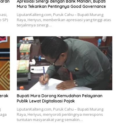
iaran
Apresiasi Sinergi dengan Bank Mandiri, Bupati
Mura Tekankan Pentingnya Good Governance
asi,
LiputanKalteng.com, Puruk Cahu – Bupati Murung
o SP)
Raya, Heriyus, memberikan apresiasi yang tinggi atas
terjalinnya sinergi…
gerak
Bupati Mura Dorong Kemudahan Pelayanan
Publik Lewat Digitalisasi Pajak
g
LiputanKalteng.com, Puruk Cahu – Bupati Murung
raga
Raya, Heriyus, menyoroti pentingnya merespons
tuntutan masyarakat yang semakin…