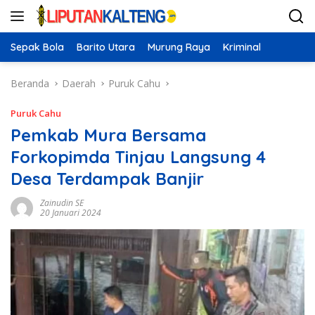
Langsung
ke
konten
Sepak Bola
Barito Utara
Murung Raya
Kriminal
Beranda
Daerah
Puruk Cahu
Puruk Cahu
Pemkab Mura Bersama
Forkopimda Tinjau Langsung 4
Desa Terdampak Banjir
Zainudin SE
20 Januari 2024