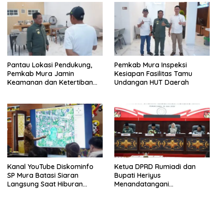
Pantau Lokasi Pendukung,
Pemkab Mura Inspeksi
Pemkab Mura Jamin
Kesiapan Fasilitas Tamu
Keamanan dan Ketertiban
Undangan HUT Daerah
HUT Daerah
Kanal YouTube Diskominfo
Ketua DPRD Rumiadi dan
SP Mura Batasi Siaran
Bupati Heriyus
Langsung Saat Hiburan
Menandatangani
Rakyat HUT ke-24
Kesepakatan Raperda
Perangkat Daerah