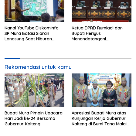
Kanal YouTube Diskominfo
Ketua DPRD Rumiadi dan
SP Mura Batasi Siaran
Bupati Heriyus
Langsung Saat Hiburan
Menandatangani
Rakyat HUT ke-24
Kesepakatan Raperda
Perangkat Daerah
Rekomendasi untuk kamu
Bupati Mura Pimpin Upacara
Apresiasi Bupati Mura atas
Hari Jadi ke-24 Bersama
Kunjungan Kerja Gubernur
Gubernur Kalteng
Kalteng di Bumi Tana Malai
Tolung Lingu