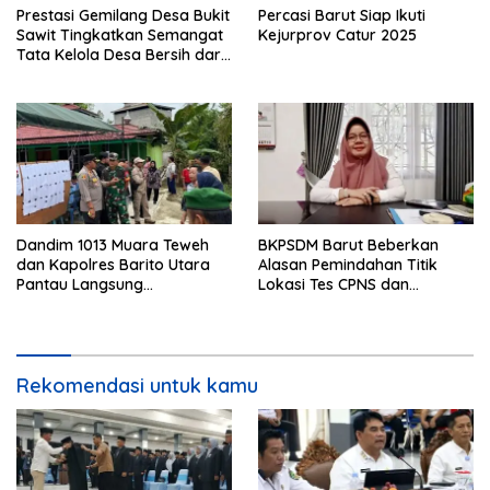
Prestasi Gemilang Desa Bukit
Percasi Barut Siap Ikuti
Sawit Tingkatkan Semangat
Kejurprov Catur 2025
Tata Kelola Desa Bersih dari
Korupsi
Dandim 1013 Muara Teweh
BKPSDM Barut Beberkan
dan Kapolres Barito Utara
Alasan Pemindahan Titik
Pantau Langsung
Lokasi Tes CPNS dan
Pelaksanaan PSU di Desa
Spesifikasi Peralatan
Malawaken
Rekomendasi untuk kamu