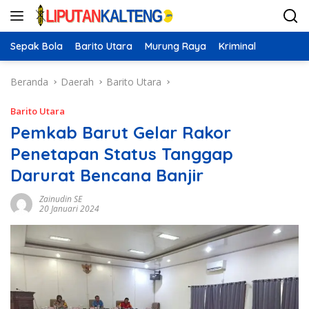
Langsung
ke
konten
Sepak Bola
Barito Utara
Murung Raya
Kriminal
Beranda
Daerah
Barito Utara
Barito Utara
Pemkab Barut Gelar Rakor
Penetapan Status Tanggap
Darurat Bencana Banjir
Zainudin SE
20 Januari 2024