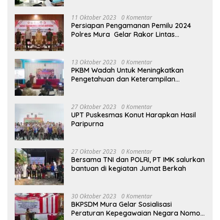
2023
11 Oktober 2023
0 Komentar
Persiapan Pengamanan Pemilu 2024
Polres Mura Gelar Rakor Lintas
Sektoral
13 Oktober 2023
0 Komentar
PKBM Wadah Untuk Meningkatkan
Pengetahuan dan Keterampilan
Masyarakat Dalam Bidang Ekonomi
27 Oktober 2023
0 Komentar
UPT Puskesmas Konut Harapkan Hasil
Paripurna
27 Oktober 2023
0 Komentar
Bersama TNI dan POLRI, PT IMK salurkan
bantuan di kegiatan Jumat Berkah
30 Oktober 2023
0 Komentar
BKPSDM Mura Gelar Sosialisasi
Peraturan Kepegawaian Negara Nomor