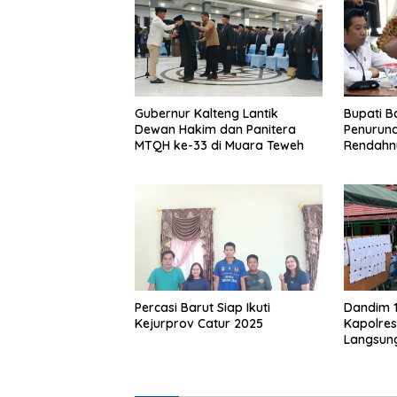
Gubernur Kalteng Lantik
Bupati Ba
Dewan Hakim dan Panitera
Penuruna
MTQH ke-33 di Muara Teweh
Rendahny
Percasi Barut Siap Ikuti
Dandim 
Kejurprov Catur 2025
Kapolres
Langsung
Desa Ma