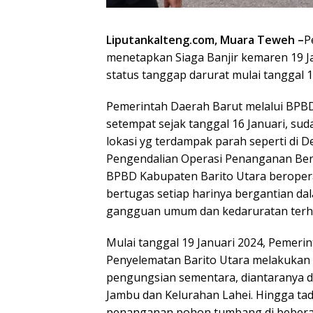
Liputankalteng.com, Muara Teweh –
P
menetapkan Siaga Banjir kemaren 19 J
status tanggap darurat mulai tanggal 19
Pemerintah Daerah Barut melalui BP
setempat sejak tanggal 16 Januari, s
lokasi yg terdampak parah seperti di D
Pengendalian Operasi Penanganan Ben
BPBD Kabupaten Barito Utara beroperas
bertugas setiap harinya bergantian d
gangguan umum dan kedaruratan terh
Mulai tanggal 19 Januari 2024, Pemer
Penyelematan Barito Utara melakukan
pengungsian sementara, diantaranya 
Jambu dan Kelurahan Lahei. Hingga t
penanganan pohon tumbang di beberapa