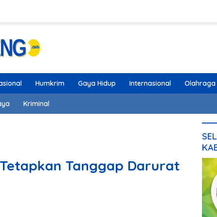
asional
Humkrim
Gaya Hidup
Internasional
Olahraga
aya
Kriminal
SEL
KA
 Tetapkan Tanggap Darurat