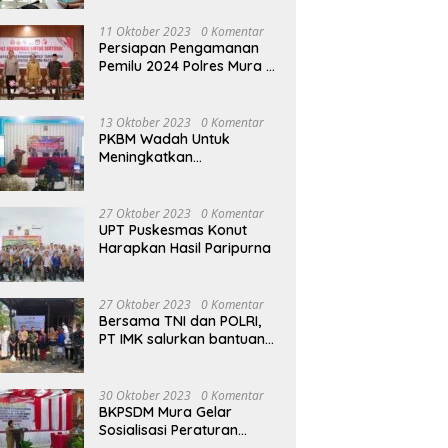
terhadap Raperda APBD
Perubahan 2023
11 Oktober 2023
0 Komentar
Persiapan Pengamanan
Pemilu 2024 Polres Mura
Gelar Rakor Lintas
Sektoral
13 Oktober 2023
0 Komentar
PKBM Wadah Untuk
Meningkatkan
Pengetahuan dan
Keterampilan Masyarakat
Dalam Bidang Ekonomi
27 Oktober 2023
0 Komentar
UPT Puskesmas Konut
Harapkan Hasil Paripurna
27 Oktober 2023
0 Komentar
Bersama TNI dan POLRI,
PT IMK salurkan bantuan
di kegiatan Jumat Berkah
30 Oktober 2023
0 Komentar
BKPSDM Mura Gelar
Sosialisasi Peraturan
Kepegawaian Negara