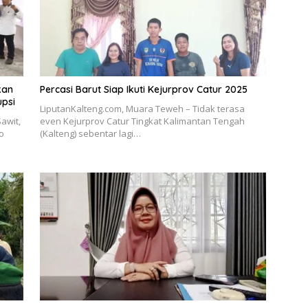
kan
Percasi Barut Siap Ikuti Kejurprov Catur 2025
upsi
LiputanKalteng.com, Muara Teweh – Tidak terasa
awit,
even Kejurprov Catur Tingkat Kalimantan Tengah
o
(Kalteng) sebentar lagi…