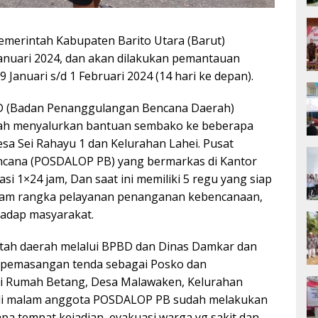
emerintah Kabupaten Barito Utara (Barut)
anuari 2024, dan akan dilakukan pemantauan
 Januari s/d 1 Februari 2024 (14 hari ke depan).
BD (Badan Penanggulangan Bencana Daerah)
udah menyalurkan bantuan sembako ke beberapa
esa Sei Rahayu 1 dan Kelurahan Lahei. Pusat
cana (POSDALOP PB) yang bermarkas di Kantor
i 1×24 jam, Dan saat ini memiliki 5 regu yang siap
alam rangka pelayanan penanganan kebencanaan,
adap masyarakat.
intah daerah melalui BPBD dan Dinas Damkar dan
 pemasangan tenda sebagai Posko dan
di Rumah Betang, Desa Malawaken, Kelurahan
adi malam anggota POSDALOP PB sudah melakukan
 tempat kejadian, evakuasi warga yg sakit dan