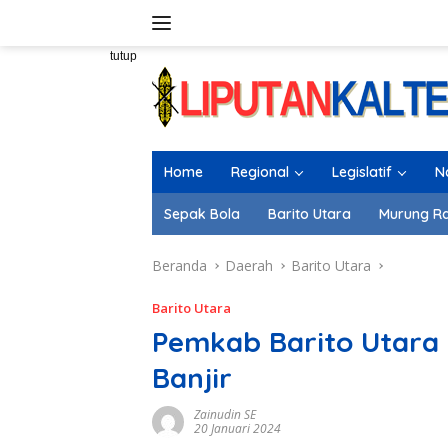
Langsung
ke
konten
tutup
Home
Regional
Legislatif
N
Sepak Bola
Barito Utara
Murung R
Beranda
Daerah
Barito Utara
Barito Utara
Pemkab Barito Utara
Banjir
Zainudin SE
20 Januari 2024