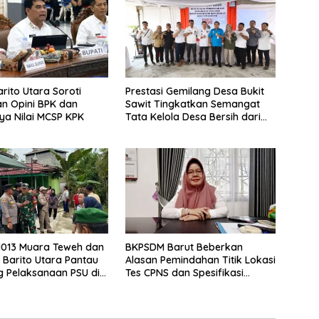
rito Utara Soroti
Prestasi Gemilang Desa Bukit
n Opini BPK dan
Sawit Tingkatkan Semangat
a Nilai MCSP KPK
Tata Kelola Desa Bersih dari
Korupsi
1013 Muara Teweh dan
BKPSDM Barut Beberkan
 Barito Utara Pantau
Alasan Pemindahan Titik Lokasi
 Pelaksanaan PSU di
Tes CPNS dan Spesifikasi
lawaken
Peralatan