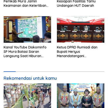
Pemkab Mura Jamin
Kesiapan Fasilitas Tamu
Keamanan dan Ketertiban
Undangan HUT Daerah
HUT Daerah
Kanal YouTube Diskominfo
Ketua DPRD Rumiadi dan
SP Mura Batasi Siaran
Bupati Heriyus
Langsung Saat Hiburan
Menandatangani
Rakyat HUT ke-24
Kesepakatan Raperda
Perangkat Daerah
Rekomendasi untuk kamu