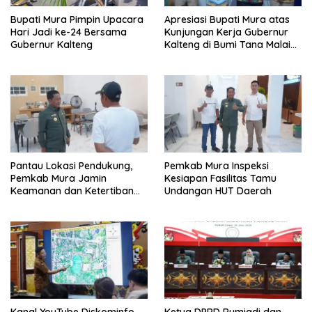
Bupati Mura Pimpin Upacara
Apresiasi Bupati Mura atas
Hari Jadi ke-24 Bersama
Kunjungan Kerja Gubernur
Gubernur Kalteng
Kalteng di Bumi Tana Malai
Tolung Lingu
Pantau Lokasi Pendukung,
Pemkab Mura Inspeksi
Pemkab Mura Jamin
Kesiapan Fasilitas Tamu
Keamanan dan Ketertiban
Undangan HUT Daerah
HUT Daerah
Kanal YouTube Diskominfo
Ketua DPRD Rumiadi dan