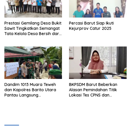
Prestasi Gemilang Desa Bukit
Percasi Barut Siap Ikuti
Sawit Tingkatkan Semangat
Kejurprov Catur 2025
Tata Kelola Desa Bersih dari
Korupsi
Dandim 1013 Muara Teweh
BKPSDM Barut Beberkan
dan Kapolres Barito Utara
Alasan Pemindahan Titik
Pantau Langsung
Lokasi Tes CPNS dan
Pelaksanaan PSU di Desa
Spesifikasi Peralatan
Malawaken