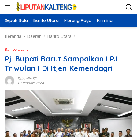
Langsung
ke
konten
Sepak Bola
Barito Utara
Murung Raya
Kriminal
Beranda
Daerah
Barito Utara
Barito Utara
Pj. Bupati Barut Sampaikan LPJ
Triwulan I Di Itjen Kemendagri
Zainudin SE
10 Januari 2024