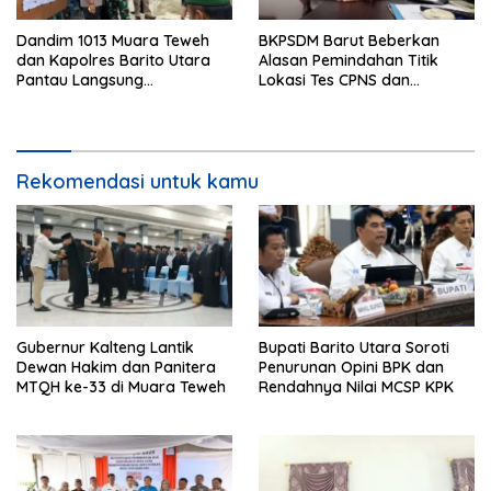
Dandim 1013 Muara Teweh
BKPSDM Barut Beberkan
dan Kapolres Barito Utara
Alasan Pemindahan Titik
Pantau Langsung
Lokasi Tes CPNS dan
Pelaksanaan PSU di Desa
Spesifikasi Peralatan
Malawaken
Rekomendasi untuk kamu
Gubernur Kalteng Lantik
Bupati Barito Utara Soroti
Dewan Hakim dan Panitera
Penurunan Opini BPK dan
MTQH ke-33 di Muara Teweh
Rendahnya Nilai MCSP KPK