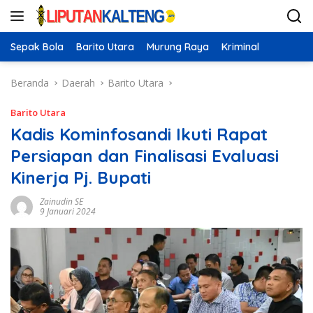
Langsung
ke
konten
Sepak Bola
Barito Utara
Murung Raya
Kriminal
Beranda
Daerah
Barito Utara
Barito Utara
Kadis Kominfosandi Ikuti Rapat
Persiapan dan Finalisasi Evaluasi
Kinerja Pj. Bupati
Zainudin SE
9 Januari 2024