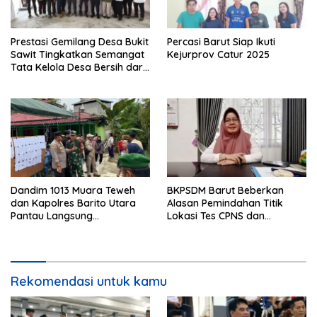
Prestasi Gemilang Desa Bukit
Percasi Barut Siap Ikuti
Sawit Tingkatkan Semangat
Kejurprov Catur 2025
Tata Kelola Desa Bersih dari
Korupsi
Dandim 1013 Muara Teweh
BKPSDM Barut Beberkan
dan Kapolres Barito Utara
Alasan Pemindahan Titik
Pantau Langsung
Lokasi Tes CPNS dan
Pelaksanaan PSU di Desa
Spesifikasi Peralatan
Malawaken
Rekomendasi untuk kamu