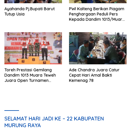
Ayahanda Pj.Bupati Barut
PWI Kalteng Berikan Piagam
Tutup Usia
Penghargaan Peduli Pers
Kepada Dandim 1013/Muara
Teweh
Toreh Prestasi Gemilang
Ade Chandra Juara Catur
Dandim 1013 Muara Teweh
Cepat Hari Amal Bakti
Juara Open Turnamen
Kemenag 78
Kejuaraan Menembak HUT
Bhayangkara ke-78
SELAMAT HARI JADI KE – 22 KABUPATEN
MURUNG RAYA