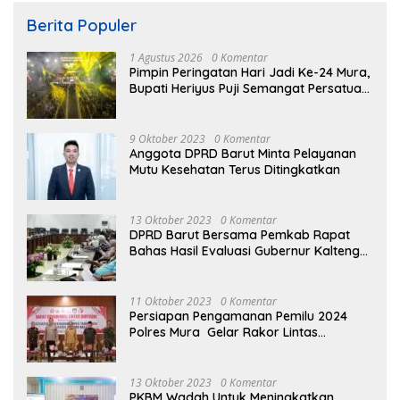
Berita Populer
1 Agustus 2026
0 Komentar
Pimpin Peringatan Hari Jadi Ke-24 Mura,
Bupati Heriyus Puji Semangat Persatuan
Masyarakat
9 Oktober 2023
0 Komentar
Anggota DPRD Barut Minta Pelayanan
Mutu Kesehatan Terus Ditingkatkan
13 Oktober 2023
0 Komentar
DPRD Barut Bersama Pemkab Rapat
Bahas Hasil Evaluasi Gubernur Kalteng
terhadap Raperda APBD Perubahan
2023
11 Oktober 2023
0 Komentar
Persiapan Pengamanan Pemilu 2024
Polres Mura Gelar Rakor Lintas
Sektoral
13 Oktober 2023
0 Komentar
PKBM Wadah Untuk Meningkatkan