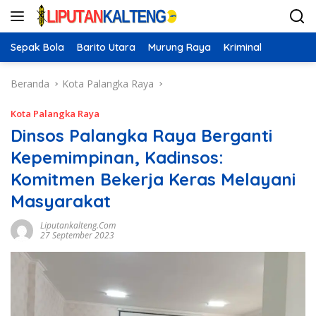
Langsung
ke
konten
Sepak Bola
Barito Utara
Murung Raya
Kriminal
Beranda
Kota Palangka Raya
Kota Palangka Raya
Dinsos Palangka Raya Berganti
Kepemimpinan, Kadinsos:
Komitmen Bekerja Keras Melayani
Masyarakat
Liputankalteng.com
27 September 2023