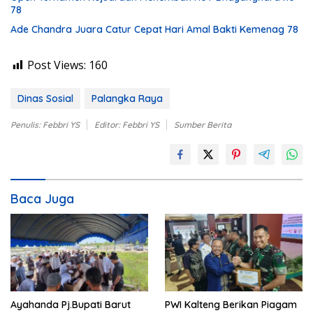
78
Ade Chandra Juara Catur Cepat Hari Amal Bakti Kemenag 78
Post Views:
160
Dinas Sosial
Palangka Raya
Penulis: Febbri YS
Editor: Febbri YS
Sumber Berita
Baca Juga
Ayahanda Pj.Bupati Barut
PWI Kalteng Berikan Piagam