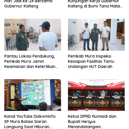
Hari Jadi ke-24 Bersama
Kunjungan Kerja Gubernur
Gubernur Kalteng
Kalteng di Bumi Tana Malai
Tolung Lingu
Pantau Lokasi Pendukung,
Pemkab Mura Inspeksi
Pemkab Mura Jamin
Kesiapan Fasilitas Tamu
Keamanan dan Ketertiban
Undangan HUT Daerah
HUT Daerah
Kanal YouTube Diskominfo
Ketua DPRD Rumiadi dan
SP Mura Batasi Siaran
Bupati Heriyus
Langsung Saat Hiburan
Menandatangani