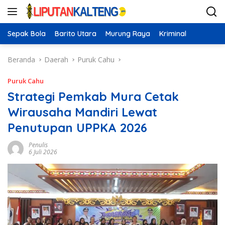
Langsung
ke
konten
Sepak Bola
Barito Utara
Murung Raya
Kriminal
Beranda
Daerah
Puruk Cahu
Puruk Cahu
Strategi Pemkab Mura Cetak
Wirausaha Mandiri Lewat
Penutupan UPPKA 2026
Penulis
6 Juli 2026