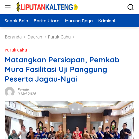
Langsung
ke
konten
Sepak Bola
Barito Utara
Murung Raya
Kriminal
Beranda
Daerah
Puruk Cahu
Puruk Cahu
Matangkan Persiapan, Pemkab
Mura Fasilitasi Uji Panggung
Peserta Jagau-Nyai
Penulis
9 Mei 2026