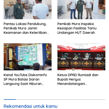
Pantau Lokasi Pendukung,
Pemkab Mura Inspeksi
Pemkab Mura Jamin
Kesiapan Fasilitas Tamu
Keamanan dan Ketertiban
Undangan HUT Daerah
HUT Daerah
Kanal YouTube Diskominfo
Ketua DPRD Rumiadi dan
SP Mura Batasi Siaran
Bupati Heriyus
Langsung Saat Hiburan
Menandatangani
Rakyat HUT ke-24
Kesepakatan Raperda
Perangkat Daerah
Rekomendasi untuk kamu