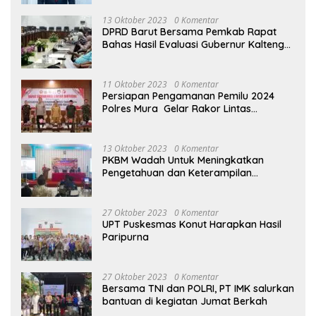
13 Oktober 2023
0 Komentar
DPRD Barut Bersama Pemkab Rapat
Bahas Hasil Evaluasi Gubernur Kalteng
terhadap Raperda APBD Perubahan
2023
11 Oktober 2023
0 Komentar
Persiapan Pengamanan Pemilu 2024
Polres Mura Gelar Rakor Lintas
Sektoral
13 Oktober 2023
0 Komentar
PKBM Wadah Untuk Meningkatkan
Pengetahuan dan Keterampilan
Masyarakat Dalam Bidang Ekonomi
27 Oktober 2023
0 Komentar
UPT Puskesmas Konut Harapkan Hasil
Paripurna
27 Oktober 2023
0 Komentar
Bersama TNI dan POLRI, PT IMK salurkan
bantuan di kegiatan Jumat Berkah