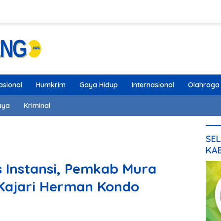
asional
Humkrim
Gaya Hidup
Internasional
Olahraga
aya
Kriminal
SEL
KA
s Instansi, Pemkab Mura
Kajari Herman Kondo