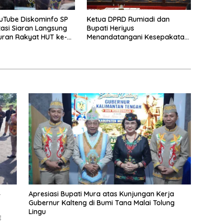
uTube Diskominfo SP
Ketua DPRD Rumiadi dan
asi Siaran Langsung
Bupati Heriyus
uran Rakyat HUT ke-
Menandatangani Kesepakatan
Raperda Perangkat Daerah
4
Apresiasi Bupati Mura atas Kunjungan Kerja
Gubernur Kalteng di Bumi Tana Malai Tolung
Lingu
g