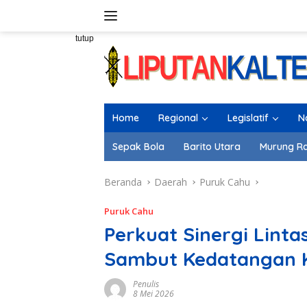
Langsung
ke
konten
tutup
Home
Regional
Legislatif
N
Sepak Bola
Barito Utara
Murung R
Beranda
Daerah
Puruk Cahu
Puruk Cahu
Perkuat Sinergi Linta
Sambut Kedatangan 
Penulis
8 Mei 2026