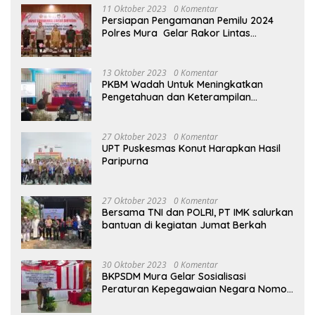
11 Oktober 2023
0 Komentar
Persiapan Pengamanan Pemilu 2024
Polres Mura Gelar Rakor Lintas
Sektoral
13 Oktober 2023
0 Komentar
PKBM Wadah Untuk Meningkatkan
Pengetahuan dan Keterampilan
Masyarakat Dalam Bidang Ekonomi
27 Oktober 2023
0 Komentar
UPT Puskesmas Konut Harapkan Hasil
Paripurna
27 Oktober 2023
0 Komentar
Bersama TNI dan POLRI, PT IMK salurkan
bantuan di kegiatan Jumat Berkah
30 Oktober 2023
0 Komentar
BKPSDM Mura Gelar Sosialisasi
Peraturan Kepegawaian Negara Nomor
3 Tahun 2023