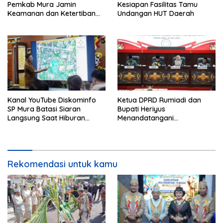
Pemkab Mura Jamin
Kesiapan Fasilitas Tamu
Keamanan dan Ketertiban
Undangan HUT Daerah
HUT Daerah
Kanal YouTube Diskominfo
Ketua DPRD Rumiadi dan
SP Mura Batasi Siaran
Bupati Heriyus
Langsung Saat Hiburan
Menandatangani
Rakyat HUT ke-24
Kesepakatan Raperda
Perangkat Daerah
Rekomendasi untuk kamu