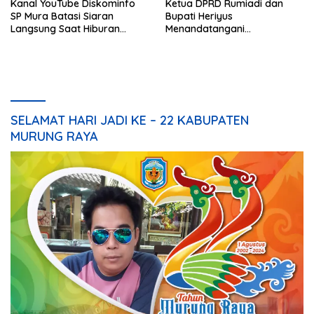
Kanal YouTube Diskominfo
Ketua DPRD Rumiadi dan
SP Mura Batasi Siaran
Bupati Heriyus
Langsung Saat Hiburan
Menandatangani
Rakyat HUT ke-24
Kesepakatan Raperda
Perangkat Daerah
SELAMAT HARI JADI KE – 22 KABUPATEN
MURUNG RAYA