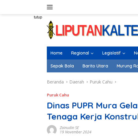
Langsung
ke
konten
tutup
Home
Regional
Legislatif
N
Sepak Bola
Barito Utara
Murung R
Beranda
Daerah
Puruk Cahu
Puruk Cahu
Dinas PUPR Mura Gelar
Tenaga Kerja Konstru
Zainudin SE
19 November 2024