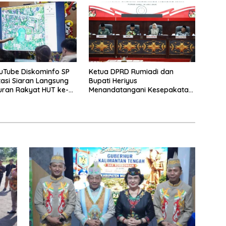
uTube Diskominfo SP
Ketua DPRD Rumiadi dan
asi Siaran Langsung
Bupati Heriyus
uran Rakyat HUT ke-
Menandatangani Kesepakatan
Raperda Perangkat Daerah