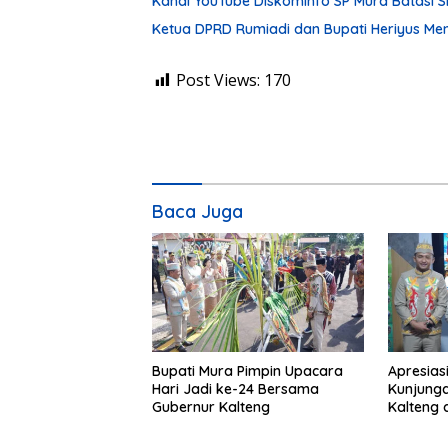
Kanal YouTube Diskominfo SP Mura Batasi 
Ketua DPRD Rumiadi dan Bupati Heriyus M
Post Views:
170
Baca Juga
Bupati Mura Pimpin Upacara
Apresias
Hari Jadi ke-24 Bersama
Kunjunga
Gubernur Kalteng
Kalteng 
Tolung L