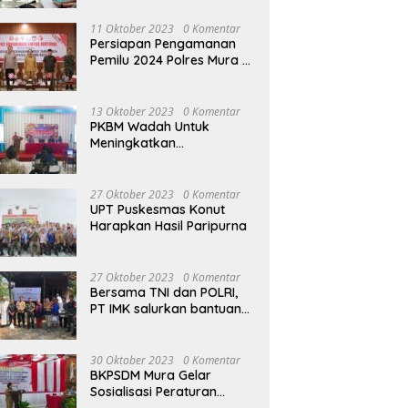
terhadap Raperda APBD
Perubahan 2023
11 Oktober 2023
0 Komentar
Persiapan Pengamanan
Pemilu 2024 Polres Mura
Gelar Rakor Lintas
Sektoral
13 Oktober 2023
0 Komentar
PKBM Wadah Untuk
Meningkatkan
Pengetahuan dan
Keterampilan Masyarakat
Dalam Bidang Ekonomi
27 Oktober 2023
0 Komentar
UPT Puskesmas Konut
Harapkan Hasil Paripurna
27 Oktober 2023
0 Komentar
Bersama TNI dan POLRI,
PT IMK salurkan bantuan
di kegiatan Jumat Berkah
30 Oktober 2023
0 Komentar
BKPSDM Mura Gelar
Sosialisasi Peraturan
Kepegawaian Negara