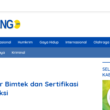
asional
Humkrim
Gaya Hidup
Internasional
Olahraga
aya
Kriminal
SEL
KA
 Bimtek dan Sertifikasi
ksi