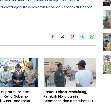
Siaran Langsung Saat Hiburan Rakyat HUT ke-24
enandatangani Kesepakatan Raperda Perangkat Daerah
i Bupati Mura atas
Pantau Lokasi Pendukung,
n Kerja Gubernur
Pemkab Mura Jamin
di Bumi Tana Malai
Keamanan dan Ketertiban HUT
ingu
Daerah