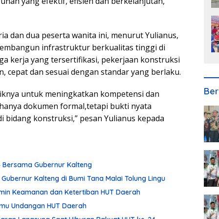
n yang efektif, efisien dan berkelanjutan,”
ria dan dua peserta wanita ini, menurut Yulianus,
mbangun infrastruktur berkualitas tinggi di
kerja yang tersertifikasi, pekerjaan konstruksi
n, cepat dan sesuai dengan standar yang berlaku.
Ber
aiknya untuk meningkatkan kompetensi dan
an hanya dokumen formal,tetapi bukti nyata
 bidang konstruksi,” pesan Yulianus kepada
24 Bersama Gubernur Kalteng
 Gubernur Kalteng di Bumi Tana Malai Tolung Lingu
min Keamanan dan Ketertiban HUT Daerah
Tamu Undangan HUT Daerah