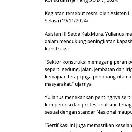
Konstruksi (jenjang 3 S.D 7) 2024.
Kegiatan tersebut resmi oleh Asisten I
Selasa (19/11/2024).
Asisten III Setda Kab.Mura, Yulianus m
dalam mendukung peningkatan kapasita
konstruksi.
“Sektor konstruksi memegang peran p
seperti gedung, jalan, jembatan dan iri
kemajuan tetapi juga penopang utama
masyarakat,” ujarnya.
Yulianus menekankan pentingnya sertif
kompetensi dan profesionalisme tenaga
sesuai dengan standar Nasional maupu
“Sertifikasi ini juga memastikan kesela