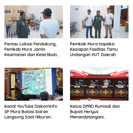
Pantau Lokasi Pendukung,
Pemkab Mura Inspeksi
Pemkab Mura Jamin
Kesiapan Fasilitas Tamu
Keamanan dan Ketertiban
Undangan HUT Daerah
HUT Daerah
Kanal YouTube Diskominfo
Ketua DPRD Rumiadi dan
SP Mura Batasi Siaran
Bupati Heriyus
Langsung Saat Hiburan
Menandatangani
Rakyat HUT ke-24
Kesepakatan Raperda
Perangkat Daerah