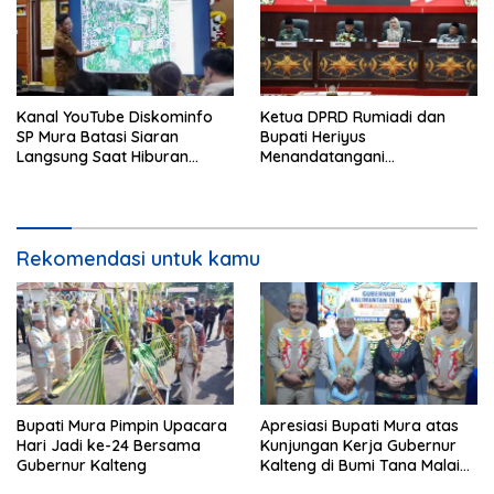
Kanal YouTube Diskominfo
Ketua DPRD Rumiadi dan
SP Mura Batasi Siaran
Bupati Heriyus
Langsung Saat Hiburan
Menandatangani
Rakyat HUT ke-24
Kesepakatan Raperda
Perangkat Daerah
Rekomendasi untuk kamu
Bupati Mura Pimpin Upacara
Apresiasi Bupati Mura atas
Hari Jadi ke-24 Bersama
Kunjungan Kerja Gubernur
Gubernur Kalteng
Kalteng di Bumi Tana Malai
Tolung Lingu