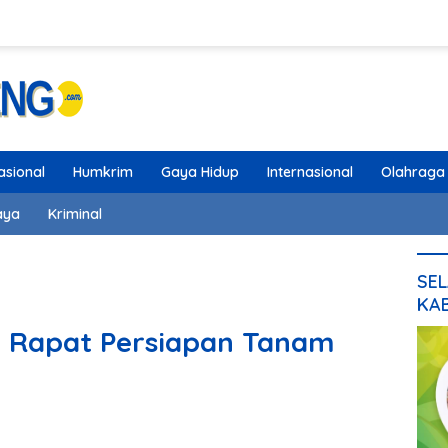
asional
Humkrim
Gaya Hidup
Internasional
Olahraga
aya
Kriminal
SEL
KA
n Rapat Persiapan Tanam