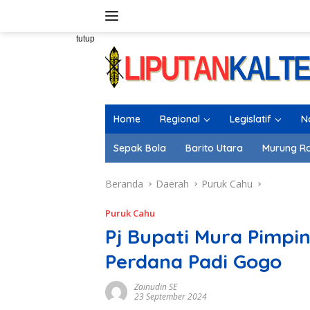
Langsung
ke
konten
tutup
Home
Regional
Legislatif
N
Sepak Bola
Barito Utara
Murung R
Beranda
Daerah
Puruk Cahu
Puruk Cahu
Pj Bupati Mura Pimpi
Perdana Padi Gogo
Zainudin SE
23 September 2024