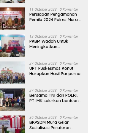
terhadap Raperda APBD
Perubahan 2023
11 Oktober 2023
0 Komentar
Persiapan Pengamanan
Pemilu 2024 Polres Mura
Gelar Rakor Lintas
Sektoral
13 Oktober 2023
0 Komentar
PKBM Wadah Untuk
Meningkatkan
Pengetahuan dan
Keterampilan Masyarakat
Dalam Bidang Ekonomi
27 Oktober 2023
0 Komentar
UPT Puskesmas Konut
Harapkan Hasil Paripurna
27 Oktober 2023
0 Komentar
Bersama TNI dan POLRI,
PT IMK salurkan bantuan
di kegiatan Jumat Berkah
30 Oktober 2023
0 Komentar
BKPSDM Mura Gelar
Sosialisasi Peraturan
Kepegawaian Negara