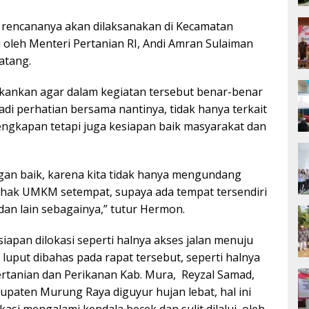
 rencananya akan dilaksanakan di Kecamatan
i oleh Menteri Pertanian RI, Andi Amran Sulaiman
atang.
kankan agar dalam kegiatan tersebut benar-benar
i perhatian bersama nantinya, tidak hanya terkait
lengkapan tetapi juga kesiapan baik masyarakat dan
gan baik, karena kita tidak hanya mengundang
ihak UMKM setempat, supaya ada tempat tersendiri
dan lain sebagainya,” tutur Hermon.
siapan dilokasi seperti halnya akses jalan menuju
luput dibahas pada rapat tersebut, seperti halnya
ertanian dan Perikanan Kab. Mura, Reyzal Samad,
paten Murung Raya diguyur hujan lebat, hal ini
asi mengalami kendala becek dan sulit dilalui, oleh