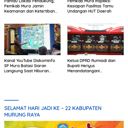
Pantau Lokasi Pendukung,
Pemkab Mura Inspeksi
Pemkab Mura Jamin
Kesiapan Fasilitas Tamu
Keamanan dan Ketertiban
Undangan HUT Daerah
HUT Daerah
Kanal YouTube Diskominfo
Ketua DPRD Rumiadi dan
SP Mura Batasi Siaran
Bupati Heriyus
Langsung Saat Hiburan
Menandatangani
Rakyat HUT ke-24
Kesepakatan Raperda
Perangkat Daerah
SELAMAT HARI JADI KE – 22 KABUPATEN
MURUNG RAYA