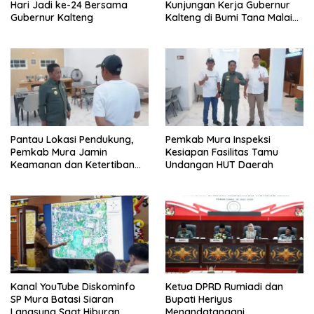
Hari Jadi ke-24 Bersama
Kunjungan Kerja Gubernur
Gubernur Kalteng
Kalteng di Bumi Tana Malai
Tolung Lingu
Pantau Lokasi Pendukung,
Pemkab Mura Inspeksi
Pemkab Mura Jamin
Kesiapan Fasilitas Tamu
Keamanan dan Ketertiban
Undangan HUT Daerah
HUT Daerah
Kanal YouTube Diskominfo
Ketua DPRD Rumiadi dan
SP Mura Batasi Siaran
Bupati Heriyus
Langsung Saat Hiburan
Menandatangani