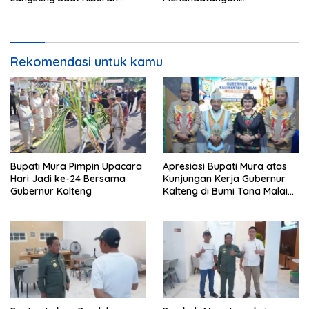
Rakyat HUT ke-24
Kesepakatan Raperda
Perangkat Daerah
Rekomendasi untuk kamu
Bupati Mura Pimpin Upacara
Apresiasi Bupati Mura atas
Hari Jadi ke-24 Bersama
Kunjungan Kerja Gubernur
Gubernur Kalteng
Kalteng di Bumi Tana Malai
Tolung Lingu