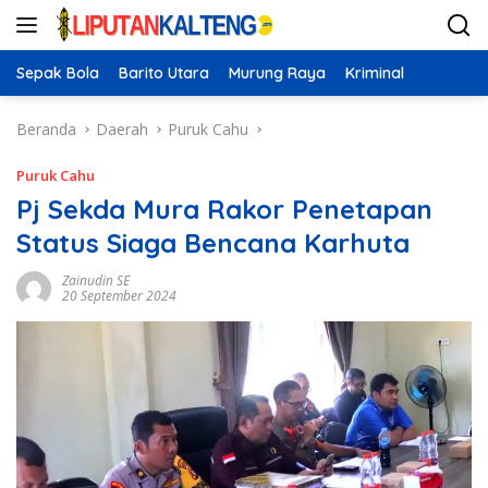
Langsung
ke
konten
Sepak Bola
Barito Utara
Murung Raya
Kriminal
Beranda
Daerah
Puruk Cahu
Puruk Cahu
Pj Sekda Mura Rakor Penetapan
Status Siaga Bencana Karhuta
Zainudin SE
20 September 2024