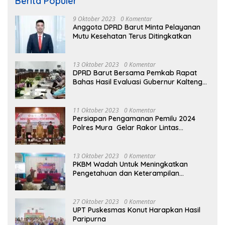
Berita Populer
9 Oktober 2023
0 Komentar
Anggota DPRD Barut Minta Pelayanan
Mutu Kesehatan Terus Ditingkatkan
13 Oktober 2023
0 Komentar
DPRD Barut Bersama Pemkab Rapat
Bahas Hasil Evaluasi Gubernur Kalteng
terhadap Raperda APBD Perubahan
2023
11 Oktober 2023
0 Komentar
Persiapan Pengamanan Pemilu 2024
Polres Mura Gelar Rakor Lintas
Sektoral
13 Oktober 2023
0 Komentar
PKBM Wadah Untuk Meningkatkan
Pengetahuan dan Keterampilan
Masyarakat Dalam Bidang Ekonomi
27 Oktober 2023
0 Komentar
UPT Puskesmas Konut Harapkan Hasil
Paripurna