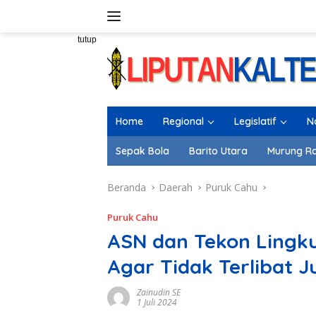
Langsung
ke
konten
tutup
Home
Regional
Legislatif
N
Sepak Bola
Barito Utara
Murung R
Beranda
Daerah
Puruk Cahu
Puruk Cahu
ASN dan Tekon Lingk
Agar Tidak Terlibat J
Zainudin SE
1 Juli 2024