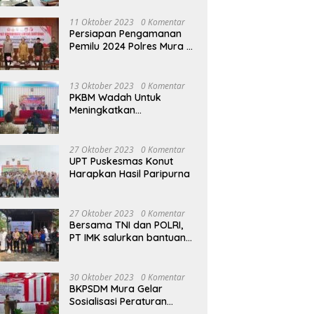
terhadap Raperda APBD
Perubahan 2023
11 Oktober 2023
0 Komentar
Persiapan Pengamanan
Pemilu 2024 Polres Mura
Gelar Rakor Lintas
Sektoral
13 Oktober 2023
0 Komentar
PKBM Wadah Untuk
Meningkatkan
Pengetahuan dan
Keterampilan Masyarakat
Dalam Bidang Ekonomi
27 Oktober 2023
0 Komentar
UPT Puskesmas Konut
Harapkan Hasil Paripurna
27 Oktober 2023
0 Komentar
Bersama TNI dan POLRI,
PT IMK salurkan bantuan
di kegiatan Jumat Berkah
30 Oktober 2023
0 Komentar
BKPSDM Mura Gelar
Sosialisasi Peraturan
Kepegawaian Negara