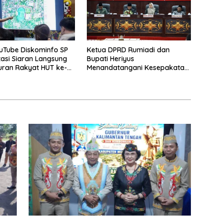
uTube Diskominfo SP
Ketua DPRD Rumiadi dan
asi Siaran Langsung
Bupati Heriyus
uran Rakyat HUT ke-
Menandatangani Kesepakatan
Raperda Perangkat Daerah