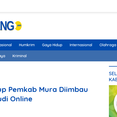
asional
Humkrim
Gaya Hidup
Internasional
Olahraga
aya
Kriminal
SEL
KA
up Pemkab Mura Diimbau
udi Online