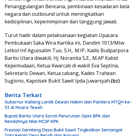
Penanggulangan Bencana, pembinaan kesadaran bela
negara dan outbound untuk meningkatkan
kedisiplinan, kepemimpinan dan tanggung jawab.
Turut hadir dalam pelaksanaan kegiatan Upacara
Pembukaan Saka Wira Kartika ini, Dandim 1013/Mtw
Letkol Inf Agussalim Tuo, S.H,. M.IP, Kadis Budparpora
Barito Utara diwakili, Hj. Noranita S,E., M.AP Kabid
Kepemudaan, Ketua Kwarcab di wakili Eva Septina,
Sekretaris Dewan, Ketua cabang, Kades Trahean
Sugiono, Kapolsek Bukit Sawit Ipda Juwarsyah.
(bz)
Berita Terkait
Gubernur Kalteng Lantik Dewan Hakim dan Panitera MTQH ke-
33 di Muara Teweh
Bupati Barito Utara Soroti Penurunan Opini BPK dan
Rendahnya Nilai MCSP KPK
Prestasi Gemilang Desa Bukit Sawit Tingkatkan Semangat
Tata Kelola Desa Bersih dari Korupsi