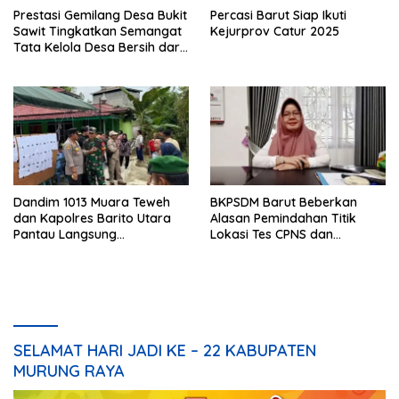
Prestasi Gemilang Desa Bukit
Percasi Barut Siap Ikuti
Sawit Tingkatkan Semangat
Kejurprov Catur 2025
Tata Kelola Desa Bersih dari
Korupsi
Dandim 1013 Muara Teweh
BKPSDM Barut Beberkan
dan Kapolres Barito Utara
Alasan Pemindahan Titik
Pantau Langsung
Lokasi Tes CPNS dan
Pelaksanaan PSU di Desa
Spesifikasi Peralatan
Malawaken
SELAMAT HARI JADI KE – 22 KABUPATEN
MURUNG RAYA