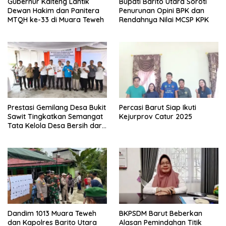
Gubernur Kalteng Lantik
Bupati Barito Utara Soroti
Dewan Hakim dan Panitera
Penurunan Opini BPK dan
MTQH ke-33 di Muara Teweh
Rendahnya Nilai MCSP KPK
Prestasi Gemilang Desa Bukit
Percasi Barut Siap Ikuti
Sawit Tingkatkan Semangat
Kejurprov Catur 2025
Tata Kelola Desa Bersih dari
Korupsi
Dandim 1013 Muara Teweh
BKPSDM Barut Beberkan
dan Kapolres Barito Utara
Alasan Pemindahan Titik